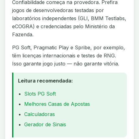
Confiabilidade começa na provedora. Prefira
jogos de desenvolvedoras testadas por
laboratórios independentes (GLI, BMM Testlabs,
eCOGRA) e credenciadas pelo Ministério da
Fazenda.
PG Soft, Pragmatic Play e Spribe, por exemplo,
têm licenças internacionais e testes de RNG.
Isso garante jogo justo — não garante vitória.
Leitura recomendada:
Slots PG Soft
Melhores Casas de Apostas
Calculadoras
Gerador de Sinais