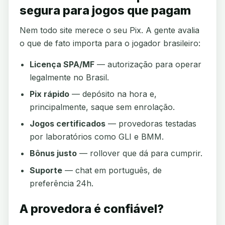
segura para jogos que pagam
Nem todo site merece o seu Pix. A gente avalia
o que de fato importa para o jogador brasileiro:
Licença SPA/MF
— autorização para operar
legalmente no Brasil.
Pix rápido
— depósito na hora e,
principalmente, saque sem enrolação.
Jogos certificados
— provedoras testadas
por laboratórios como GLI e BMM.
Bônus justo
— rollover que dá para cumprir.
Suporte
— chat em português, de
preferência 24h.
A provedora é confiável?