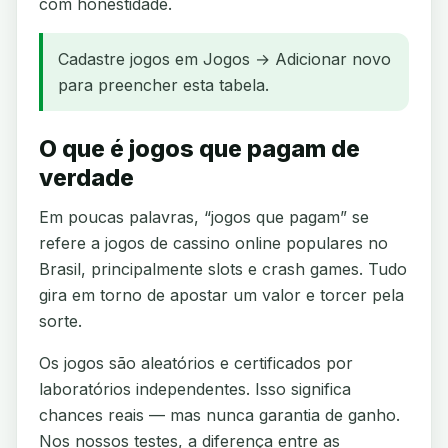
com honestidade.
Cadastre jogos em Jogos → Adicionar novo
para preencher esta tabela.
O que é jogos que pagam de
verdade
Em poucas palavras, “jogos que pagam” se
refere a jogos de cassino online populares no
Brasil, principalmente slots e crash games. Tudo
gira em torno de apostar um valor e torcer pela
sorte.
Os jogos são aleatórios e certificados por
laboratórios independentes. Isso significa
chances reais — mas nunca garantia de ganho.
Nos nossos testes, a diferença entre as