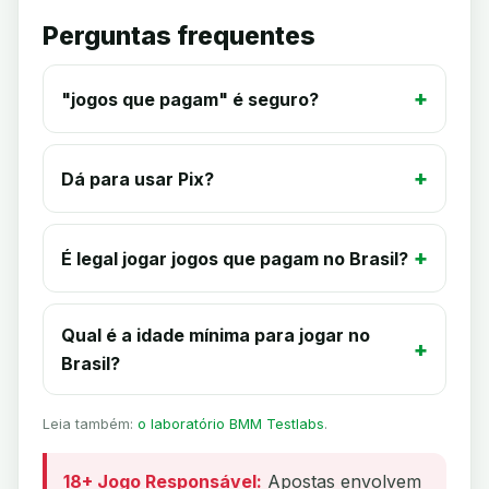
Perguntas frequentes
"jogos que pagam" é seguro?
Dá para usar Pix?
É legal jogar jogos que pagam no Brasil?
Qual é a idade mínima para jogar no
Brasil?
Leia também:
o laboratório BMM Testlabs
.
18+ Jogo Responsável:
Apostas envolvem