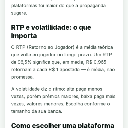
plataformas foi maior do que a propaganda
sugere.
RTP e volatilidade: o que
importa
O RTP (Retorno ao Jogador) é a média teórica
que volta ao jogador no longo prazo. Um RTP
de 96,5% significa que, em média, R$ 0,965
retornam a cada R$ 1 apostado — é média, não
promessa.
A volatilidade diz o ritmo: alta paga menos
vezes, porém prêmios maiores; baixa paga mais
vezes, valores menores. Escolha conforme o
tamanho da sua banca.
Como escolher uma plataforma