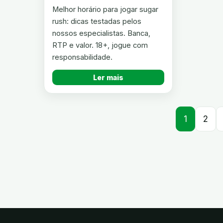
Melhor horário para jogar sugar
rush: dicas testadas pelos
nossos especialistas. Banca,
RTP e valor. 18+, jogue com
responsabilidade.
Ler mais
1
2