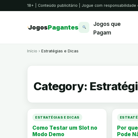
18+ | Conteúdo publicitário | Jogue com responsabilidade
Jogos que
Jogos
Pagantes
Pagam
Início
›
Estratégias e Dicas
Category:
Estratégi
ESTRATÉGIAS E DICAS
ESTRATÉ
Como Testar um Slot no
Por qu
Modo Demo
Pode Nã