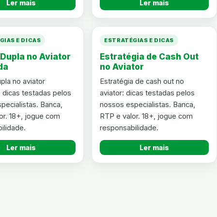
Ler mais
Ler mais
GIAS E DICAS
ESTRATÉGIAS E DICAS
Dupla no Aviator
Estratégia de Cash Out
da
no Aviator
pla no aviator
Estratégia de cash out no
: dicas testadas pelos
aviator: dicas testadas pelos
pecialistas. Banca,
nossos especialistas. Banca,
or. 18+, jogue com
RTP e valor. 18+, jogue com
ilidade.
responsabilidade.
Ler mais
Ler mais