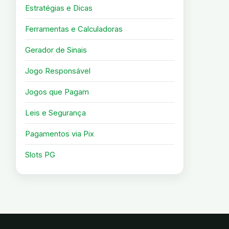
Estratégias e Dicas
Ferramentas e Calculadoras
Gerador de Sinais
Jogo Responsável
Jogos que Pagam
Leis e Segurança
Pagamentos via Pix
Slots PG