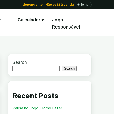
Independente · Não está à venda
☀ Tema
e
Calculadoras
Jogo
Responsável
Search
Search
Recent Posts
Pausa no Jogo: Como Fazer