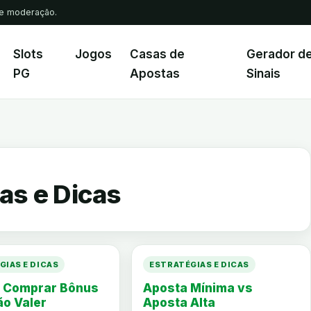
 e moderação.
Slots
Jogos
Casas de
Gerador d
PG
Apostas
Sinais
as e Dicas
GIAS E DICAS
ESTRATÉGIAS E DICAS
e Comprar Bônus
Aposta Mínima vs
o Valer
Aposta Alta