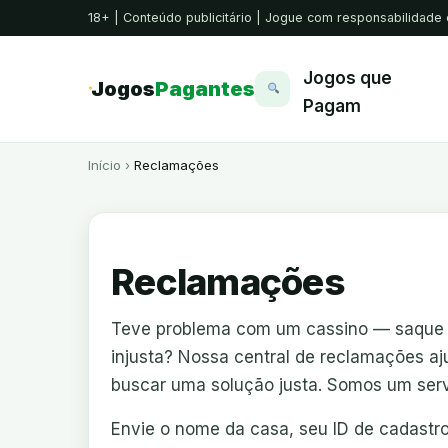
18+ | Conteúdo publicitário | Jogue com responsabilidade
Jogos que
Jogos
Pagantes
Pagam
Início
›
Reclamações
Reclamações
Teve problema com um cassino — saque 
injusta? Nossa central de reclamações aj
buscar uma solução justa. Somos um serv
Envie o nome da casa, seu ID de cadastro