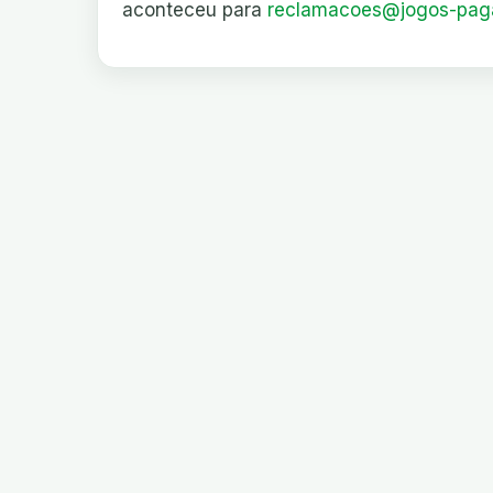
aconteceu para
reclamacoes@jogos-pag