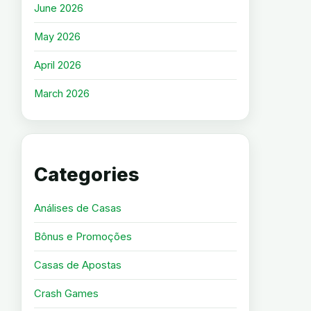
June 2026
May 2026
April 2026
March 2026
Categories
Análises de Casas
Bônus e Promoções
Casas de Apostas
Crash Games