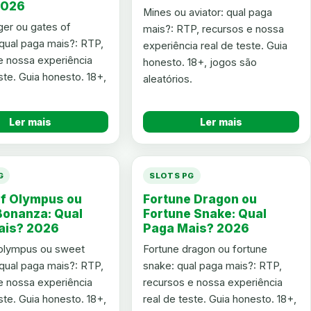
2026
Mines ou aviator: qual paga
ger ou gates of
mais?: RTP, recursos e nossa
qual paga mais?: RTP,
experiência real de teste. Guia
e nossa experiência
honesto. 18+, jogos são
ste. Guia honesto. 18+,
aleatórios.
Ler mais
Ler mais
G
SLOTS PG
of Olympus ou
Fortune Dragon ou
Bonanza: Qual
Fortune Snake: Qual
ais? 2026
Paga Mais? 2026
 olympus ou sweet
Fortune dragon ou fortune
qual paga mais?: RTP,
snake: qual paga mais?: RTP,
e nossa experiência
recursos e nossa experiência
ste. Guia honesto. 18+,
real de teste. Guia honesto. 18+,