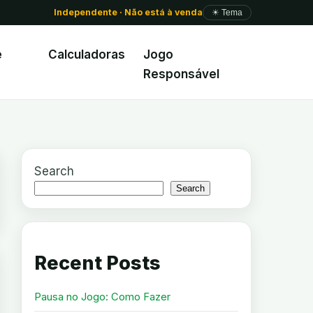
Independente · Não está à venda
☀ Tema
e
Calculadoras
Jogo
Responsável
Search
Search
Recent Posts
Pausa no Jogo: Como Fazer