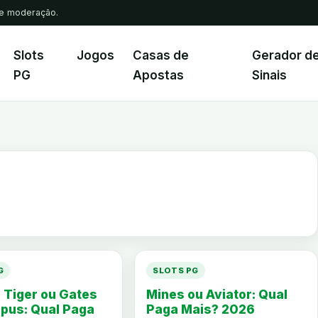
 e moderação.
Slots
Jogos
Casas de
Gerador d
PG
Apostas
Sinais
G
SLOTS PG
 Tiger ou Gates
Mines ou Aviator: Qual
pus: Qual Paga
Paga Mais? 2026