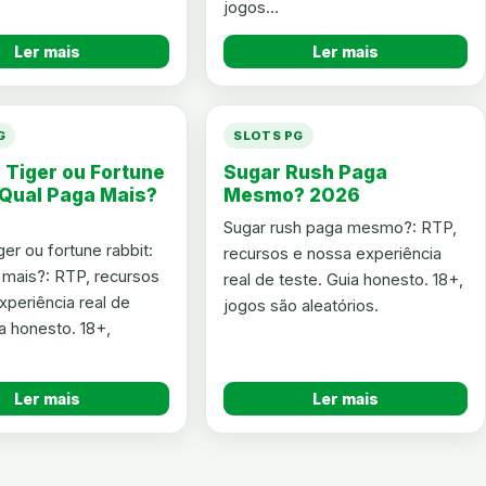
jogos…
Ler mais
Ler mais
G
SLOTS PG
 Tiger ou Fortune
Sugar Rush Paga
 Qual Paga Mais?
Mesmo? 2026
Sugar rush paga mesmo?: RTP,
ger ou fortune rabbit:
recursos e nossa experiência
 mais?: RTP, recursos
real de teste. Guia honesto. 18+,
xperiência real de
jogos são aleatórios.
a honesto. 18+,
Ler mais
Ler mais