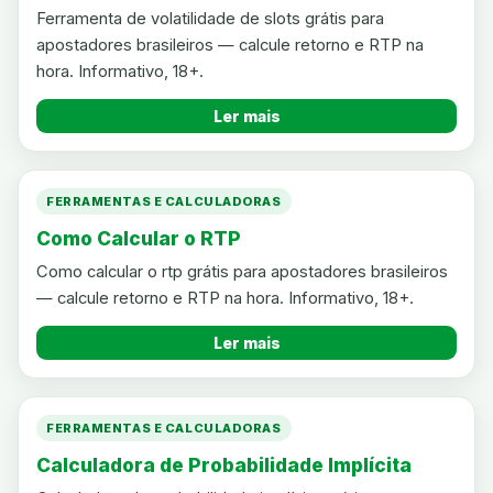
Ferramenta de volatilidade de slots grátis para
apostadores brasileiros — calcule retorno e RTP na
hora. Informativo, 18+.
Ler mais
FERRAMENTAS E CALCULADORAS
Como Calcular o RTP
Como calcular o rtp grátis para apostadores brasileiros
— calcule retorno e RTP na hora. Informativo, 18+.
Ler mais
FERRAMENTAS E CALCULADORAS
Calculadora de Probabilidade Implícita