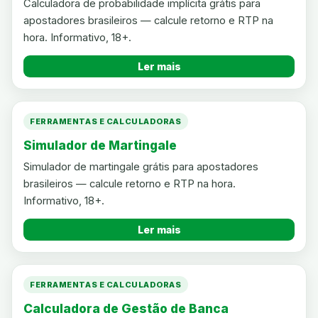
Calculadora de probabilidade implícita grátis para
apostadores brasileiros — calcule retorno e RTP na
hora. Informativo, 18+.
Ler mais
FERRAMENTAS E CALCULADORAS
Simulador de Martingale
Simulador de martingale grátis para apostadores
brasileiros — calcule retorno e RTP na hora.
Informativo, 18+.
Ler mais
FERRAMENTAS E CALCULADORAS
Calculadora de Gestão de Banca