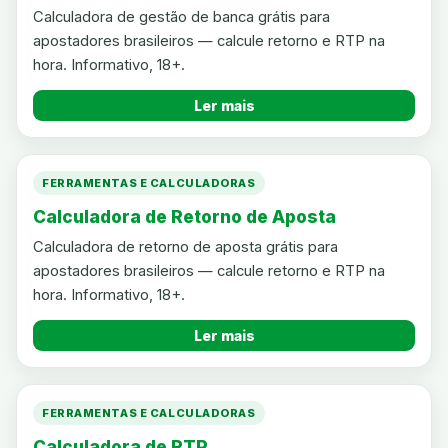
Calculadora de gestão de banca grátis para
apostadores brasileiros — calcule retorno e RTP na
hora. Informativo, 18+.
Ler mais
FERRAMENTAS E CALCULADORAS
Calculadora de Retorno de Aposta
Calculadora de retorno de aposta grátis para
apostadores brasileiros — calcule retorno e RTP na
hora. Informativo, 18+.
Ler mais
FERRAMENTAS E CALCULADORAS
Calculadora de RTP