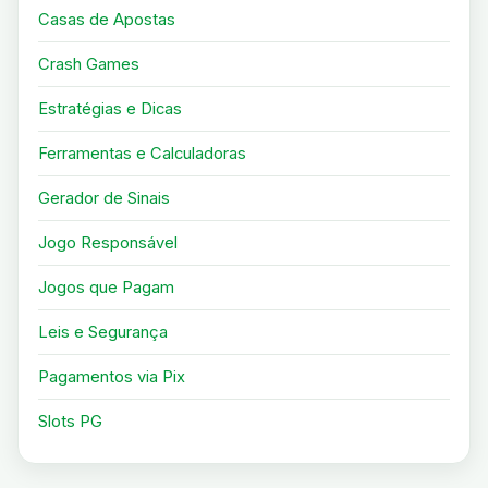
Casas de Apostas
Crash Games
Estratégias e Dicas
Ferramentas e Calculadoras
Gerador de Sinais
Jogo Responsável
Jogos que Pagam
Leis e Segurança
Pagamentos via Pix
Slots PG