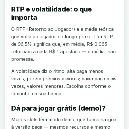
RTP e volatilidade: o que
importa
O RTP (Retorno ao Jogador) é a média teórica
que volta ao jogador no longo prazo. Um RTP
de 96,5% significa que, em média, R$ 0,965
retornam a cada R$ 1 apostado — é média, não
promessa.
A volatilidade diz o ritmo: alta paga menos
vezes, porém prêmios maiores; baixa paga mais
vezes, valores menores. Escolha conforme o
tamanho da sua banca.
Dá para jogar grátis (demo)?
Muitos slots têm modo demo, que funciona igual
à versão paga — mesmos recursos e mesmo