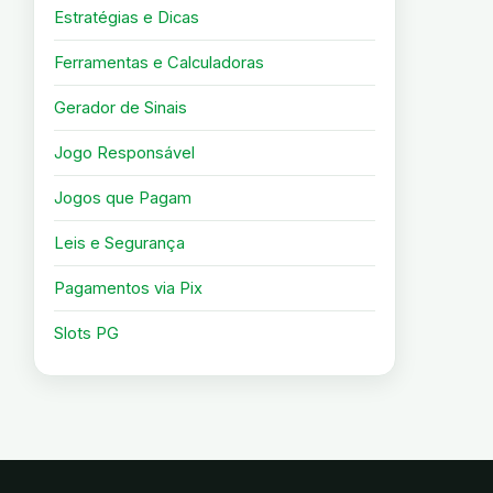
Estratégias e Dicas
Ferramentas e Calculadoras
Gerador de Sinais
Jogo Responsável
Jogos que Pagam
Leis e Segurança
Pagamentos via Pix
Slots PG