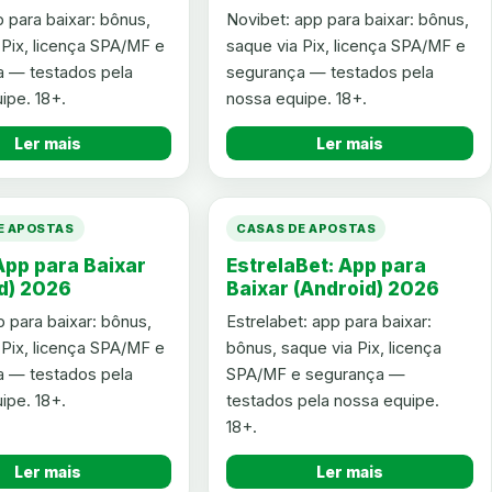
 para baixar: bônus,
Novibet: app para baixar: bônus,
 Pix, licença SPA/MF e
saque via Pix, licença SPA/MF e
 — testados pela
segurança — testados pela
ipe. 18+.
nossa equipe. 18+.
Ler mais
Ler mais
E APOSTAS
CASAS DE APOSTAS
App para Baixar
EstrelaBet: App para
d) 2026
Baixar (Android) 2026
p para baixar: bônus,
Estrelabet: app para baixar:
 Pix, licença SPA/MF e
bônus, saque via Pix, licença
 — testados pela
SPA/MF e segurança —
ipe. 18+.
testados pela nossa equipe.
18+.
Ler mais
Ler mais