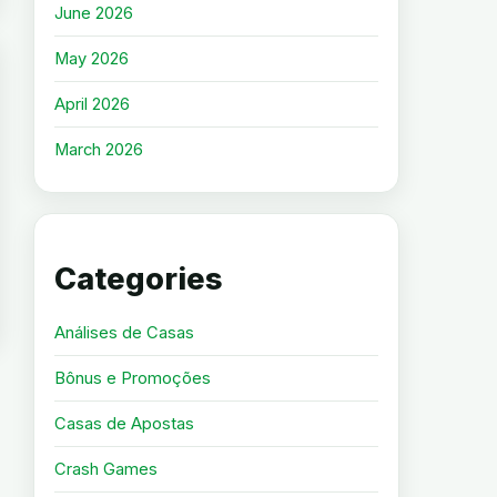
June 2026
May 2026
April 2026
March 2026
Categories
Análises de Casas
Bônus e Promoções
Casas de Apostas
Crash Games