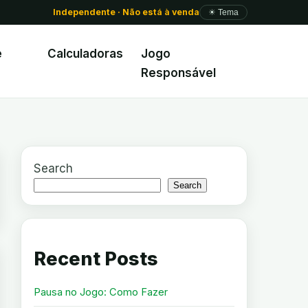
Independente · Não está à venda
☀ Tema
e
Calculadoras
Jogo
Responsável
Search
Search
Recent Posts
Pausa no Jogo: Como Fazer