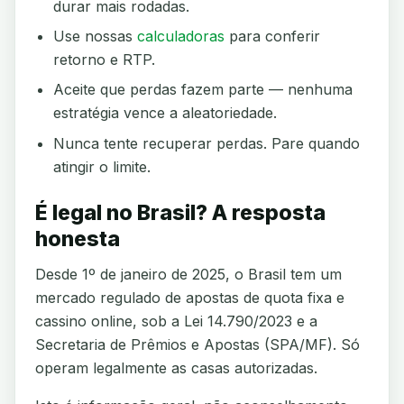
durar mais rodadas.
Use nossas
calculadoras
para conferir
retorno e RTP.
Aceite que perdas fazem parte — nenhuma
estratégia vence a aleatoriedade.
Nunca tente recuperar perdas. Pare quando
atingir o limite.
É legal no Brasil? A resposta
honesta
Desde 1º de janeiro de 2025, o Brasil tem um
mercado regulado de apostas de quota fixa e
cassino online, sob a Lei 14.790/2023 e a
Secretaria de Prêmios e Apostas (SPA/MF). Só
operam legalmente as casas autorizadas.