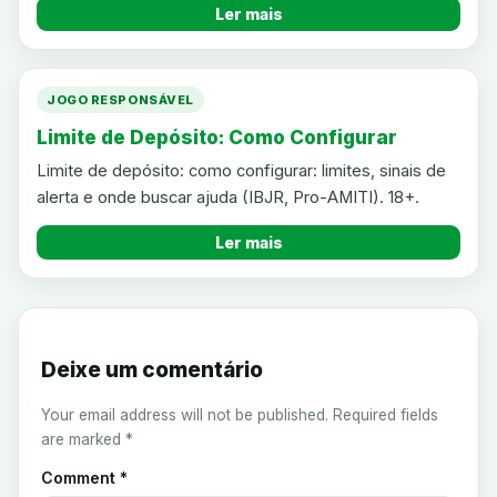
Ler mais
JOGO RESPONSÁVEL
Limite de Depósito: Como Configurar
Limite de depósito: como configurar: limites, sinais de
alerta e onde buscar ajuda (IBJR, Pro-AMITI). 18+.
Ler mais
Deixe um comentário
Your email address will not be published.
Required fields
are marked
*
Comment
*