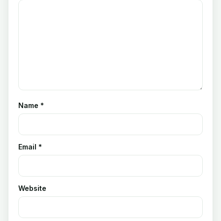
Name
*
Email
*
Website