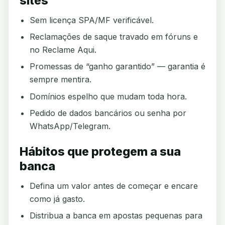
sites
Sem licença SPA/MF verificável.
Reclamações de saque travado em fóruns e
no Reclame Aqui.
Promessas de “ganho garantido” — garantia é
sempre mentira.
Domínios espelho que mudam toda hora.
Pedido de dados bancários ou senha por
WhatsApp/Telegram.
Hábitos que protegem a sua
banca
Defina um valor antes de começar e encare
como já gasto.
Distribua a banca em apostas pequenas para