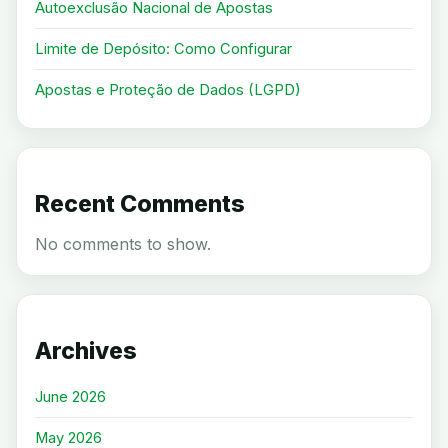
Autoexclusão Nacional de Apostas
Limite de Depósito: Como Configurar
Apostas e Proteção de Dados (LGPD)
Recent Comments
No comments to show.
Archives
June 2026
May 2026