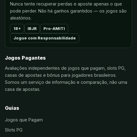
Nunca tente recuperar perdas e aposte apenas o que
pode perder. Não há ganhos garantidos — os jogos são
aleatórios.
18+
IBJR
Pro-AMITI
Jogue com Responsabilidade
Jogos Pagantes
Avaliações independentes de jogos que pagam, slots PG,
casas de apostas e bônus para jogadores brasileiros.
Somos um serviço de informação e comparação, não uma
casa de apostas.
Guias
Jogos que Pagam
Slots PG