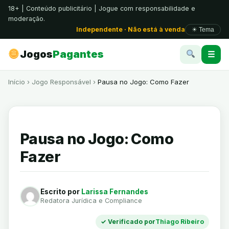
18+ | Conteúdo publicitário | Jogue com responsabilidade e
moderação.
Independente · Não está à venda
☀ Tema
Jogos
Pagantes
☰
Início
›
Jogo Responsável
›
Pausa no Jogo: Como Fazer
Pausa no Jogo: Como
Fazer
Escrito por
Larissa Fernandes
Redatora Jurídica e Compliance
✓ Verificado por
Thiago Ribeiro