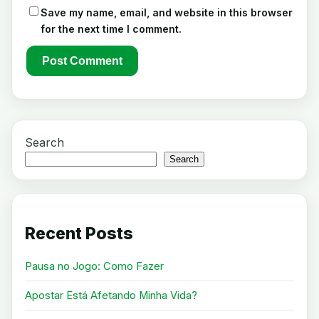
Save my name, email, and website in this browser
for the next time I comment.
Search
Search
Recent Posts
Pausa no Jogo: Como Fazer
Apostar Está Afetando Minha Vida?