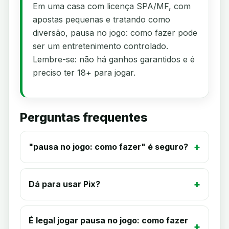
Em uma casa com licença SPA/MF, com
apostas pequenas e tratando como
diversão, pausa no jogo: como fazer pode
ser um entretenimento controlado.
Lembre-se: não há ganhos garantidos e é
preciso ter 18+ para jogar.
Perguntas frequentes
"pausa no jogo: como fazer" é seguro?
Dá para usar Pix?
É legal jogar pausa no jogo: como fazer