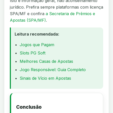
Isto é informação geral, não aconselhamento
jurídico. Prefira sempre plataformas com licença
SPA/MF e confira
a Secretaria de Prêmios e
Apostas (SPA/MF)
.
Leitura recomendada:
Jogos que Pagam
Slots PG Soft
Melhores Casas de Apostas
Jogo Responsável: Guia Completo
Sinais de Vício em Apostas
Conclusão