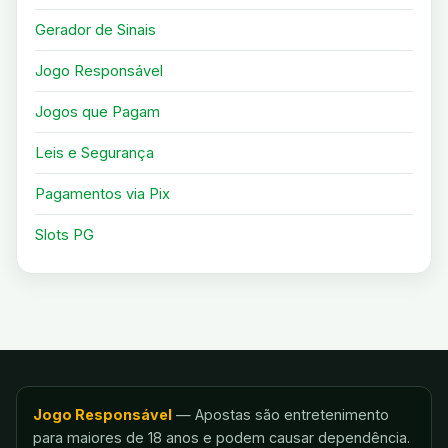
Gerador de Sinais
Jogo Responsável
Jogos que Pagam
Leis e Segurança
Pagamentos via Pix
Slots PG
Jogo Responsável
— Apostas são entretenimento
para maiores de 18 anos e podem causar dependência.