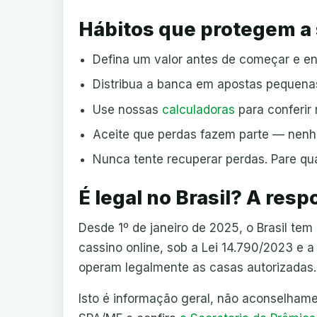
Hábitos que protegem a
Defina um valor antes de começar e en
Distribua a banca em apostas pequenas
Use nossas
calculadoras
para conferir 
Aceite que perdas fazem parte — nenh
Nunca tente recuperar perdas. Pare quan
É legal no Brasil? A res
Desde 1º de janeiro de 2025, o Brasil te
cassino online, sob a Lei 14.790/2023 e 
operam legalmente as casas autorizadas.
Isto é informação geral, não aconselhame