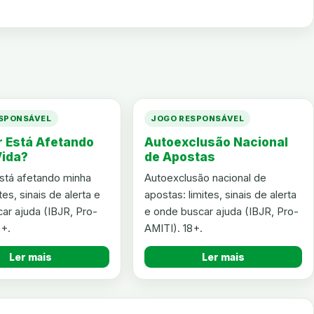
SPONSÁVEL
JOGO RESPONSÁVEL
 Está Afetando
Autoexclusão Nacional
Vida?
de Apostas
stá afetando minha
Autoexclusão nacional de
tes, sinais de alerta e
apostas: limites, sinais de alerta
ar ajuda (IBJR, Pro-
e onde buscar ajuda (IBJR, Pro-
8+.
AMITI). 18+.
Ler mais
Ler mais