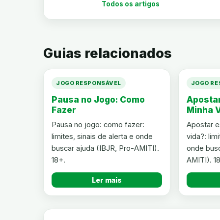
Todos os artigos
Guias relacionados
JOGO RESPONSÁVEL
JOGO RE
Pausa no Jogo: Como
Apostar
Fazer
Minha 
Pausa no jogo: como fazer:
Apostar e
limites, sinais de alerta e onde
vida?: limi
buscar ajuda (IBJR, Pro-AMITI).
onde busc
18+.
AMITI). 1
Ler mais