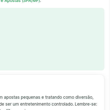
s e Apostas (SPA/MF)
.
 apostas pequenas e tratando como diversão,
ode ser um entretenimento controlado. Lembre-se: