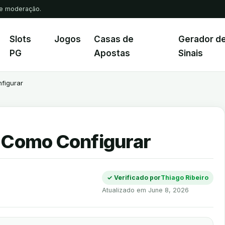
 e moderação.
Slots
Jogos
Casas de
Gerador d
PG
Apostas
Sinais
figurar
: Como Configurar
✓ Verificado por
Thiago Ribeiro
Atualizado em June 8, 2026