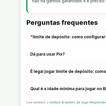
não há ganhos garantidos e é preciso t
Perguntas frequentes
"limite de depósito: como configurar
Dá para usar Pix?
É legal jogar limite de depósito: como
Qual é a idade mínima para jogar no B
Leia também:
o Instituto Brasileiro de Jogo Responsáve