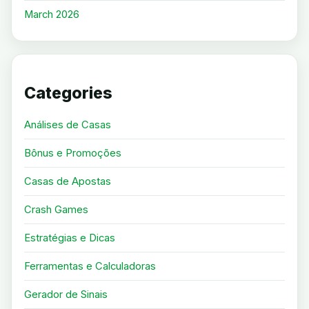
March 2026
Categories
Análises de Casas
Bônus e Promoções
Casas de Apostas
Crash Games
Estratégias e Dicas
Ferramentas e Calculadoras
Gerador de Sinais