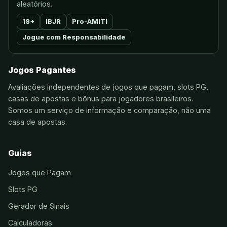
aleatórios.
18+
IBJR
Pro-AMITI
Jogue com Responsabilidade
Jogos Pagantes
Avaliações independentes de jogos que pagam, slots PG,
casas de apostas e bônus para jogadores brasileiros.
Somos um serviço de informação e comparação, não uma
casa de apostas.
Guias
Jogos que Pagam
Slots PG
Gerador de Sinais
Calculadoras