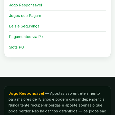
Jogo Responsável
Jogos que Pagam
Leis e Segurança
Pagamentos via Pix
Slots PG
Jogo Responsável
— Apostas são entretenimento
para maiores de 18 anos e podem causar dependência.
Nunca tente recuperar perdas e aposte apenas o que
pode perder. Não há ganhos garantidos — os jogos são