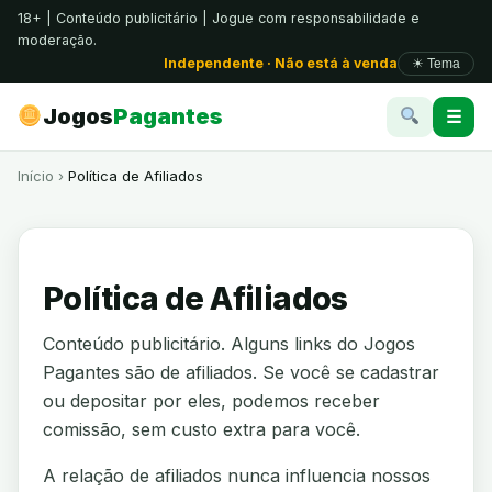
18+ | Conteúdo publicitário | Jogue com responsabilidade e
moderação.
Independente · Não está à venda
☀ Tema
Jogos
Pagantes
☰
Início
›
Política de Afiliados
Política de Afiliados
Conteúdo publicitário. Alguns links do Jogos
Pagantes são de afiliados. Se você se cadastrar
ou depositar por eles, podemos receber
comissão, sem custo extra para você.
A relação de afiliados nunca influencia nossos