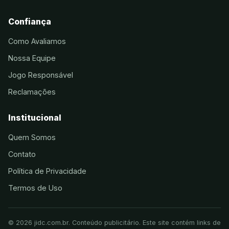
Confiança
Como Avaliamos
Nossa Equipe
Jogo Responsável
Reclamações
Institucional
Quem Somos
Contato
Política de Privacidade
Termos de Uso
© 2026 jidc.com.br. Conteúdo publicitário. Este site contém links de