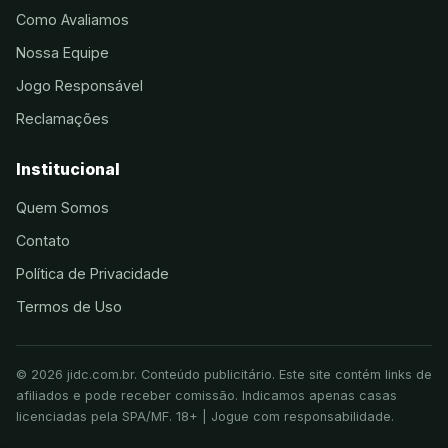
Como Avaliamos
Nossa Equipe
Jogo Responsável
Reclamações
Institucional
Quem Somos
Contato
Política de Privacidade
Termos de Uso
© 2026 jidc.com.br. Conteúdo publicitário. Este site contém links de
afiliados e pode receber comissão. Indicamos apenas casas
licenciadas pela SPA/MF. 18+ | Jogue com responsabilidade.