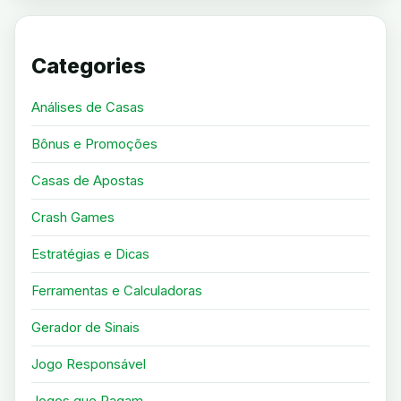
Categories
Análises de Casas
Bônus e Promoções
Casas de Apostas
Crash Games
Estratégias e Dicas
Ferramentas e Calculadoras
Gerador de Sinais
Jogo Responsável
Jogos que Pagam