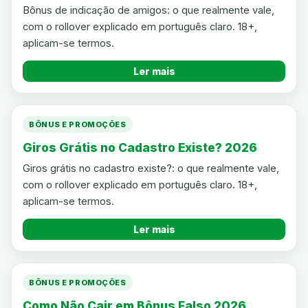
Bônus de indicação de amigos: o que realmente vale,
com o rollover explicado em português claro. 18+,
aplicam-se termos.
Ler mais
BÔNUS E PROMOÇÕES
Giros Grátis no Cadastro Existe? 2026
Giros grátis no cadastro existe?: o que realmente vale,
com o rollover explicado em português claro. 18+,
aplicam-se termos.
Ler mais
BÔNUS E PROMOÇÕES
Como Não Cair em Bônus Falso 2026