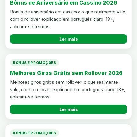
Bônus de Aniversário em Cassino 2026
Bônus de aniversário em cassino: o que realmente vale,
com o rollover explicado em português claro. 18+,
aplicam-se termos.
Ler mais
BÔNUS E PROMOÇÕES
Melhores Giros Grátis sem Rollover 2026
Melhores giros grátis sem rollover: o que realmente
vale, com o rollover explicado em português claro. 18+,
aplicam-se termos.
Ler mais
BÔNUS E PROMOÇÕES