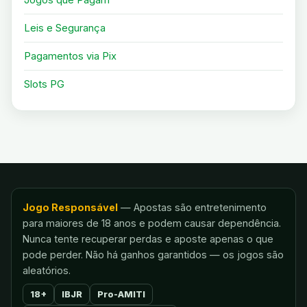
Leis e Segurança
Pagamentos via Pix
Slots PG
Jogo Responsável
— Apostas são entretenimento
para maiores de 18 anos e podem causar dependência.
Nunca tente recuperar perdas e aposte apenas o que
pode perder. Não há ganhos garantidos — os jogos são
aleatórios.
18+
IBJR
Pro-AMITI