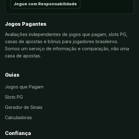
Jogue com Responsabilidade
Jogos Pagantes
Avaliações independentes de jogos que pagam, slots PG,
casas de apostas e bônus para jogadores brasileiros.
Somos um serviço de informação e comparação, não uma
casa de apostas.
Guias
Jogos que Pagam
Slots PG
Gerador de Sinais
Calculadoras
Confiança