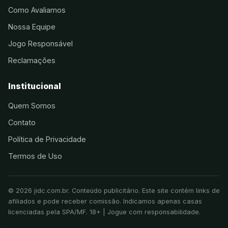
Como Avaliamos
Nossa Equipe
Jogo Responsável
Reclamações
Institucional
Quem Somos
Contato
Política de Privacidade
Termos de Uso
© 2026 jidc.com.br. Conteúdo publicitário. Este site contém links de
afiliados e pode receber comissão. Indicamos apenas casas
licenciadas pela SPA/MF. 18+ | Jogue com responsabilidade.