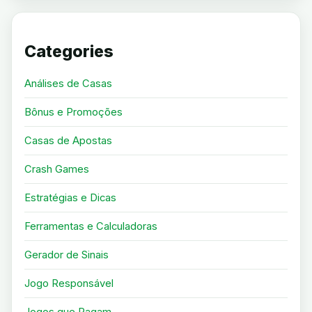
Categories
Análises de Casas
Bônus e Promoções
Casas de Apostas
Crash Games
Estratégias e Dicas
Ferramentas e Calculadoras
Gerador de Sinais
Jogo Responsável
Jogos que Pagam