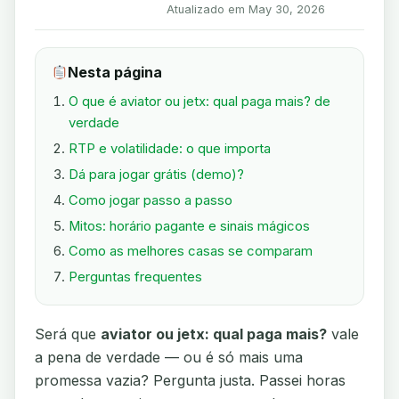
Atualizado em May 30, 2026
Nesta página
O que é aviator ou jetx: qual paga mais? de
verdade
RTP e volatilidade: o que importa
Dá para jogar grátis (demo)?
Como jogar passo a passo
Mitos: horário pagante e sinais mágicos
Como as melhores casas se comparam
Perguntas frequentes
Será que
aviator ou jetx: qual paga mais?
vale
a pena de verdade — ou é só mais uma
promessa vazia? Pergunta justa. Passei horas