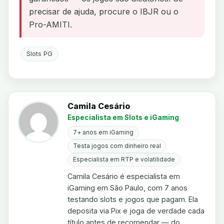
precisar de ajuda, procure o IBJR ou o
Pro-AMITI.
Slots PG
Camila Cesário
Especialista em Slots e iGaming
7+ anos em iGaming
Testa jogos com dinheiro real
Especialista em RTP e volatilidade
Camila Cesário é especialista em
iGaming em São Paulo, com 7 anos
testando slots e jogos que pagam. Ela
deposita via Pix e joga de verdade cada
título antes de recomendar — do