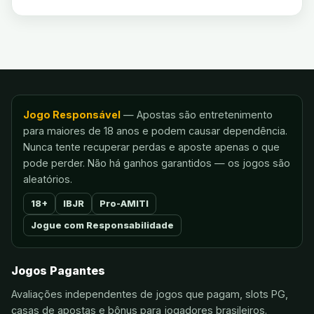
Jogo Responsável
— Apostas são entretenimento
para maiores de 18 anos e podem causar dependência.
Nunca tente recuperar perdas e aposte apenas o que
pode perder. Não há ganhos garantidos — os jogos são
aleatórios.
18+
IBJR
Pro-AMITI
Jogue com Responsabilidade
Jogos Pagantes
Avaliações independentes de jogos que pagam, slots PG,
casas de apostas e bônus para jogadores brasileiros.