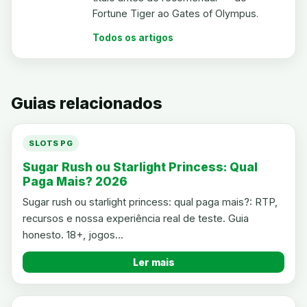
Fortune Tiger ao Gates of Olympus.
Todos os artigos
Guias relacionados
SLOTS PG
Sugar Rush ou Starlight Princess: Qual
Paga Mais? 2026
Sugar rush ou starlight princess: qual paga mais?: RTP,
recursos e nossa experiência real de teste. Guia
honesto. 18+, jogos…
Ler mais