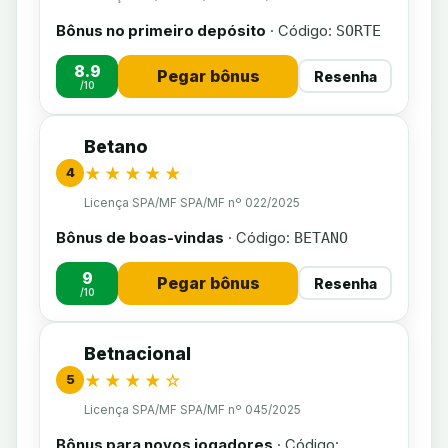
Bônus no primeiro depósito
· Código:
SORTE
8.9
Pegar bônus
Resenha
/10
Betano
★★★★★
4
Licença SPA/MF SPA/MF nº 022/2025
Bônus de boas-vindas
· Código:
BETANO
9
Pegar bônus
Resenha
/10
Betnacional
★★★★☆
5
Licença SPA/MF SPA/MF nº 045/2025
Bônus para novos jogadores
· Código: