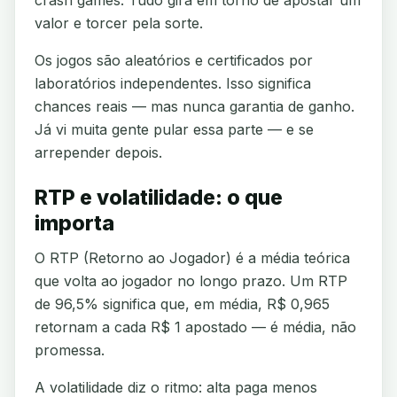
valor e torcer pela sorte.
Os jogos são aleatórios e certificados por
laboratórios independentes. Isso significa
chances reais — mas nunca garantia de ganho.
Já vi muita gente pular essa parte — e se
arrepender depois.
RTP e volatilidade: o que
importa
O RTP (Retorno ao Jogador) é a média teórica
que volta ao jogador no longo prazo. Um RTP
de 96,5% significa que, em média, R$ 0,965
retornam a cada R$ 1 apostado — é média, não
promessa.
A volatilidade diz o ritmo: alta paga menos