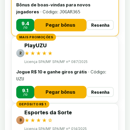
Bônus de boas-vindas para novos
jogadores
· Código:
JOGAR365
9.4
Pegar bônus
Resenha
/10
MAIS PROMOÇÕES
PlayUZU
★★★★★
2
Licença SPA/MF SPA/MF nº 087/2025
Jogue R$ 10 e ganhe giros grátis
· Código:
UZU
9.1
Pegar bônus
Resenha
/10
DEPÓSITO R$ 1
Esportes da Sorte
★★★★☆
3
Licença SPA/MF SPA/MF nº 014/2025