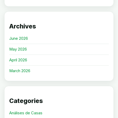
Archives
June 2026
May 2026
April 2026
March 2026
Categories
Análises de Casas