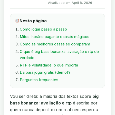
Atualizado em April 8, 2026
Nesta página
Como jogar passo a passo
Mitos: horário pagante e sinais mágicos
Como as melhores casas se comparam
O que é big bass bonanza: avaliação e rtp de
verdade
RTP e volatilidade: o que importa
Dá para jogar grátis (demo)?
Perguntas frequentes
Vou ser direta: a maioria dos textos sobre
big
bass bonanza: avaliação e rtp
é escrita por
quem nunca depositou um real nem esperou