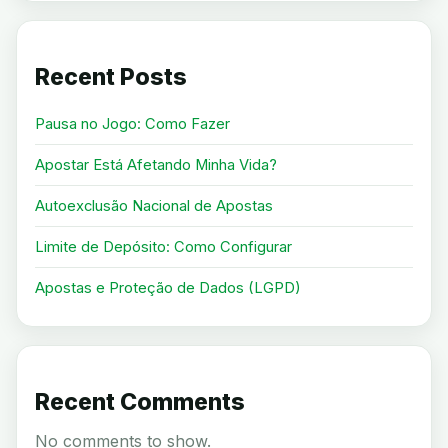
Recent Posts
Pausa no Jogo: Como Fazer
Apostar Está Afetando Minha Vida?
Autoexclusão Nacional de Apostas
Limite de Depósito: Como Configurar
Apostas e Proteção de Dados (LGPD)
Recent Comments
No comments to show.