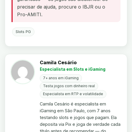
precisar de ajuda, procure o IBJR ou o
Pro-AMITI.
Slots PG
Camila Cesário
Especialista em Slots e iGaming
7+ anos em iGaming
Testa jogos com dinheiro real
Especialista em RTP e volatilidade
Camila Cesário é especialista em
iGaming em São Paulo, com 7 anos
testando slots e jogos que pagam. Ela
deposita via Pix e joga de verdade cada
título antes de recomendar — do