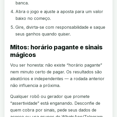
banca.
Abra o jogo e ajuste a aposta para um valor
baixo no começo.
Gire, divirta-se com responsabilidade e saque
seus ganhos quando quiser.
Mitos: horário pagante e sinais
mágicos
Vou ser honesta: não existe “horário pagante”
nem minuto certo de pagar. Os resultados são
aleatórios e independentes — a rodada anterior
não influencia a próxima.
Qualquer robô ou gerador que promete
“assertividade” está enganando. Desconfie de
quem cobra por sinais, pede seus dados de
acesso ou usa grupos de WhatsApp/Telegram.