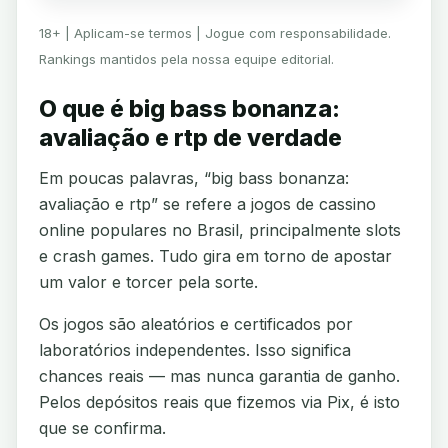
18+ | Aplicam-se termos | Jogue com responsabilidade.
Rankings mantidos pela nossa equipe editorial.
O que é big bass bonanza:
avaliação e rtp de verdade
Em poucas palavras, “big bass bonanza:
avaliação e rtp” se refere a jogos de cassino
online populares no Brasil, principalmente slots
e crash games. Tudo gira em torno de apostar
um valor e torcer pela sorte.
Os jogos são aleatórios e certificados por
laboratórios independentes. Isso significa
chances reais — mas nunca garantia de ganho.
Pelos depósitos reais que fizemos via Pix, é isto
que se confirma.