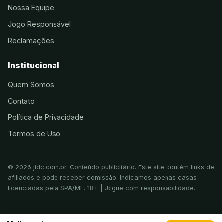
Nossa Equipe
Jogo Responsável
Reclamações
Institucional
Quem Somos
Contato
Política de Privacidade
Termos de Uso
© 2026 jidc.com.br. Conteúdo publicitário. Este site contém links de
afiliados e pode receber comissão. Indicamos apenas casas
licenciadas pela SPA/MF. 18+ | Jogue com responsabilidade.