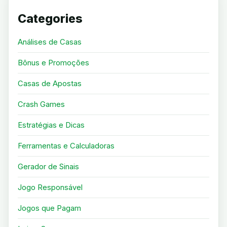
Categories
Análises de Casas
Bônus e Promoções
Casas de Apostas
Crash Games
Estratégias e Dicas
Ferramentas e Calculadoras
Gerador de Sinais
Jogo Responsável
Jogos que Pagam