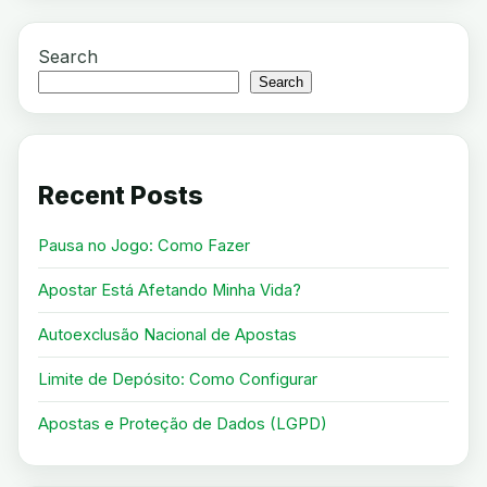
Search
Search
Recent Posts
Pausa no Jogo: Como Fazer
Apostar Está Afetando Minha Vida?
Autoexclusão Nacional de Apostas
Limite de Depósito: Como Configurar
Apostas e Proteção de Dados (LGPD)