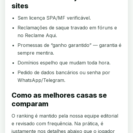
sites
Sem licença SPA/MF verificável.
Reclamações de saque travado em fóruns e
no Reclame Aqui.
Promessas de “ganho garantido” — garantia é
sempre mentira.
Domínios espelho que mudam toda hora.
Pedido de dados bancários ou senha por
WhatsApp/Telegram.
Como as melhores casas se
comparam
O ranking é mantido pela nossa equipe editorial
e revisado com frequência. Na prática, é
justamente nos detalhes abaixo que o jogador