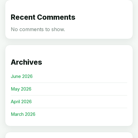
Recent Comments
No comments to show.
Archives
June 2026
May 2026
April 2026
March 2026