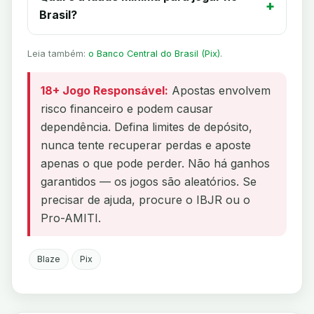
Brasil?
Leia também:
o Banco Central do Brasil (Pix)
.
18+ Jogo Responsável:
Apostas envolvem
risco financeiro e podem causar
dependência. Defina limites de depósito,
nunca tente recuperar perdas e aposte
apenas o que pode perder. Não há ganhos
garantidos — os jogos são aleatórios. Se
precisar de ajuda, procure o IBJR ou o
Pro-AMITI.
Blaze
Pix