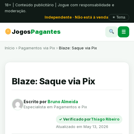
18+ | Conteúdo publicitário | Jogue com responsabilidade e
moderação.
Independente · Não está à venda
☀ Tema
Jogos
Pagantes
☰
Início
›
Pagamentos via Pix
›
Blaze: Saque via Pix
Blaze: Saque via Pix
Escrito por
Bruno Almeida
Especialista em Pagamentos e Pix
✓ Verificado por
Thiago Ribeiro
Atualizado em May 13, 2026