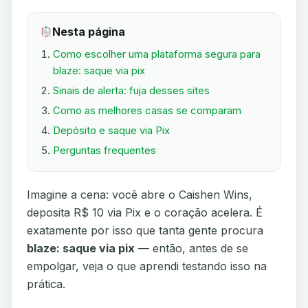
Nesta página
Como escolher uma plataforma segura para
blaze: saque via pix
Sinais de alerta: fuja desses sites
Como as melhores casas se comparam
Depósito e saque via Pix
Perguntas frequentes
Imagine a cena: você abre o Caishen Wins,
deposita R$ 10 via Pix e o coração acelera. É
exatamente por isso que tanta gente procura
blaze: saque via pix
— então, antes de se
empolgar, veja o que aprendi testando isso na
prática.