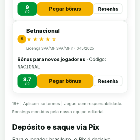
9
Pegar bônus
Resenha
/10
Betnacional
★★★★☆
5
Licença SPA/MF SPA/MF nº 045/2025
Bônus para novos jogadores
· Código:
NACIONAL
8.7
Pegar bônus
Resenha
/10
18+ | Aplicam-se termos | Jogue com responsabilidade.
Rankings mantidos pela nossa equipe editorial.
Depósito e saque via Pix
Para o jogador brasileiro, o Pix é decisivo.