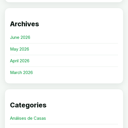
Archives
June 2026
May 2026
April 2026
March 2026
Categories
Análises de Casas