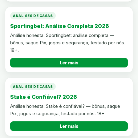
ANÁLISES DE CASAS
Sportingbet: Análise Completa 2026
Análise honesta: Sportingbet: análise completa —
bônus, saque Pix, jogos e segurança, testado por nós.
18+.
Ler mais
ANÁLISES DE CASAS
Stake é Confiável? 2026
Análise honesta: Stake é confiável? — bônus, saque
Pix, jogos e segurança, testado por nós. 18+.
Ler mais