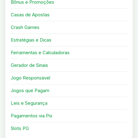
Bônus e Promoções
Casas de Apostas
Crash Games
Estratégias e Dicas
Ferramentas e Calculadoras
Gerador de Sinais
Jogo Responsável
Jogos que Pagam
Leis e Segurança
Pagamentos via Pix
Slots PG