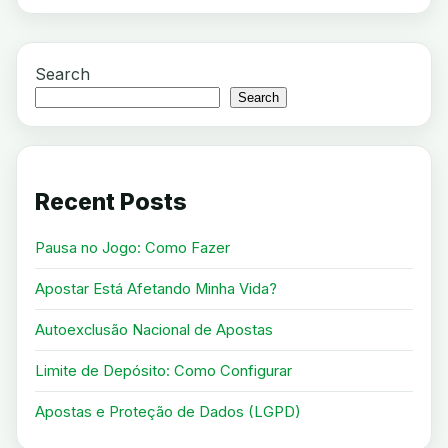
Search
Search
Recent Posts
Pausa no Jogo: Como Fazer
Apostar Está Afetando Minha Vida?
Autoexclusão Nacional de Apostas
Limite de Depósito: Como Configurar
Apostas e Proteção de Dados (LGPD)