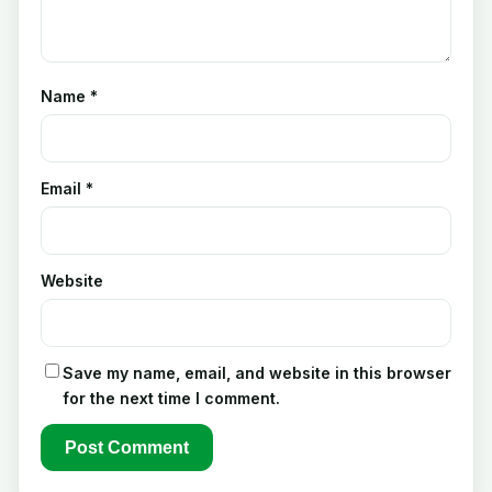
Name
*
Email
*
Website
Save my name, email, and website in this browser
for the next time I comment.