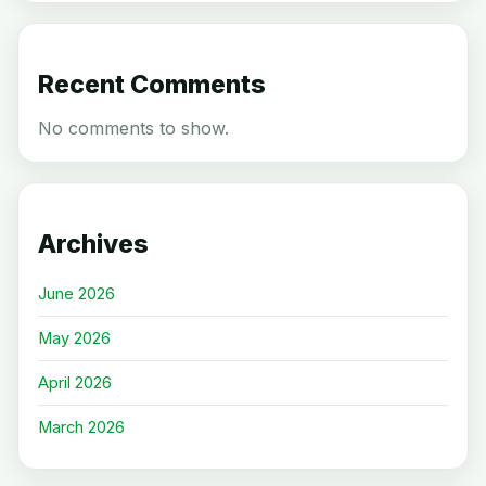
Recent Comments
No comments to show.
Archives
June 2026
May 2026
April 2026
March 2026