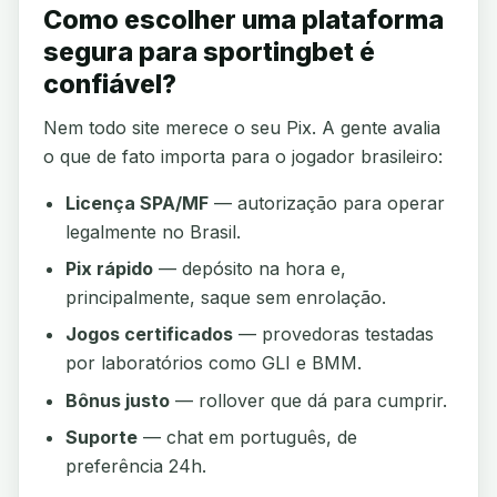
Como escolher uma plataforma
segura para sportingbet é
confiável?
Nem todo site merece o seu Pix. A gente avalia
o que de fato importa para o jogador brasileiro:
Licença SPA/MF
— autorização para operar
legalmente no Brasil.
Pix rápido
— depósito na hora e,
principalmente, saque sem enrolação.
Jogos certificados
— provedoras testadas
por laboratórios como GLI e BMM.
Bônus justo
— rollover que dá para cumprir.
Suporte
— chat em português, de
preferência 24h.