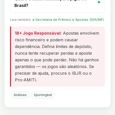
Brasil?
Leia também:
a Secretaria de Prêmios e Apostas (SPA/MF)
.
18+ Jogo Responsável:
Apostas envolvem
risco financeiro e podem causar
dependência. Defina limites de depósito,
nunca tente recuperar perdas e aposte
apenas o que pode perder. Não há ganhos
garantidos — os jogos são aleatórios. Se
precisar de ajuda, procure o IBJR ou o
Pro-AMITI.
Análises
Sportingbet