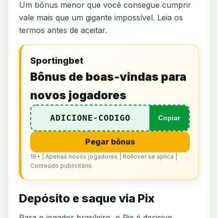
Um bônus menor que você consegue cumprir
vale mais que um gigante impossível. Leia os
termos antes de aceitar.
Sportingbet
Bônus de boas-vindas para
novos jogadores
ADICIONE-CODIGO
Copiar
Pegar bônus
18+ | Apenas novos jogadores | Rollover se aplica |
Conteúdo publicitário
Depósito e saque via Pix
Para o jogador brasileiro, o Pix é decisivo.