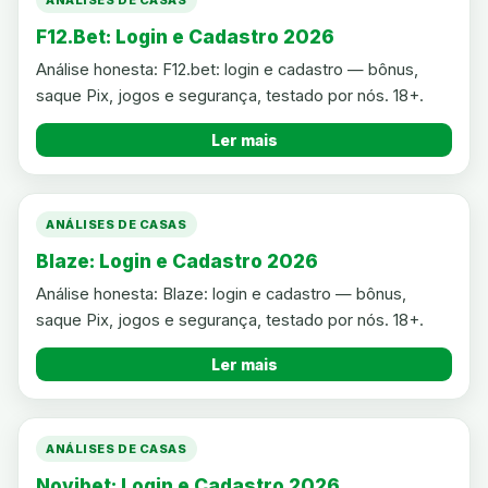
ANÁLISES DE CASAS
F12.Bet: Login e Cadastro 2026
Análise honesta: F12.bet: login e cadastro — bônus,
saque Pix, jogos e segurança, testado por nós. 18+.
Ler mais
ANÁLISES DE CASAS
Blaze: Login e Cadastro 2026
Análise honesta: Blaze: login e cadastro — bônus,
saque Pix, jogos e segurança, testado por nós. 18+.
Ler mais
ANÁLISES DE CASAS
Novibet: Login e Cadastro 2026