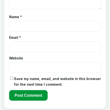
Name
*
Email
*
Website
Save my name, email, and website in this browser
for the next time I comment.