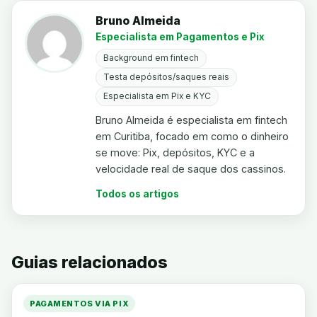
Bruno Almeida
Especialista em Pagamentos e Pix
Background em fintech
Testa depósitos/saques reais
Especialista em Pix e KYC
Bruno Almeida é especialista em fintech
em Curitiba, focado em como o dinheiro
se move: Pix, depósitos, KYC e a
velocidade real de saque dos cassinos.
Todos os artigos
Guias relacionados
PAGAMENTOS VIA PIX