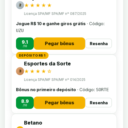
★★★★★
2
Licença SPA/MF SPA/MF nº 087/2025
Jogue R$ 10 e ganhe giros grátis
· Código:
UZU
9.1
Pegar bônus
Resenha
/10
DEPÓSITO R$ 1
Esportes da Sorte
★★★★☆
3
Licença SPA/MF SPA/MF nº 014/2025
Bônus no primeiro depósito
· Código:
SORTE
8.9
Pegar bônus
Resenha
/10
Betano