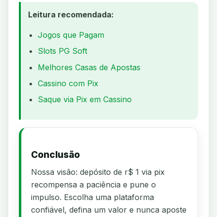
Leitura recomendada:
Jogos que Pagam
Slots PG Soft
Melhores Casas de Apostas
Cassino com Pix
Saque via Pix em Cassino
Conclusão
Nossa visão: depósito de r$ 1 via pix
recompensa a paciência e pune o
impulso. Escolha uma plataforma
confiável, defina um valor e nunca aposte