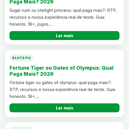
Paga Mais? 2026
Sugar rush ou starlight princess: qual paga mais?: RTP,
recursos e nossa experiência real de teste. Guia
honesto. 18+, jogos…
Ler mais
SLOTS PG
Fortune Tiger ou Gates of Olympus: Qual
Paga Mais? 2026
Fortune tiger ou gates of olympus: qual paga mais?:
RTP, recursos e nossa experiência real de teste. Guia
honesto. 18+,…
Ler mais