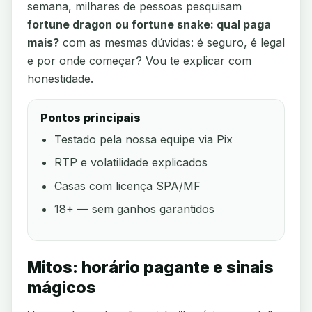
semana, milhares de pessoas pesquisam
fortune dragon ou fortune snake: qual paga
mais?
com as mesmas dúvidas: é seguro, é legal
e por onde começar? Vou te explicar com
honestidade.
Pontos principais
Testado pela nossa equipe via Pix
RTP e volatilidade explicados
Casas com licença SPA/MF
18+ — sem ganhos garantidos
Mitos: horário pagante e sinais
mágicos