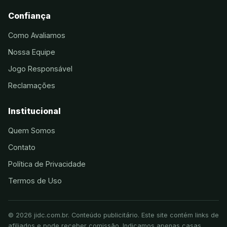
Confiança
Como Avaliamos
Nossa Equipe
Jogo Responsável
Reclamações
Institucional
Quem Somos
Contato
Política de Privacidade
Termos de Uso
© 2026 jidc.com.br. Conteúdo publicitário. Este site contém links de
afiliados e pode receber comissão. Indicamos apenas casas