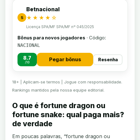
Betnacional
★★★★☆
5
Licença SPA/MF SPA/MF nº 045/2025
Bônus para novos jogadores
· Código:
NACIONAL
8.7
Pegar bônus
Resenha
/10
18+ | Aplicam-se termos | Jogue com responsabilidade.
Rankings mantidos pela nossa equipe editorial.
O que é fortune dragon ou
fortune snake: qual paga mais?
de verdade
Em poucas palavras, “fortune dragon ou