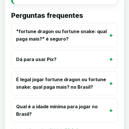
Perguntas frequentes
"fortune dragon ou fortune snake: qual
paga mais?" é seguro?
Dá para usar Pix?
É legal jogar fortune dragon ou fortune
snake: qual paga mais? no Brasil?
Qual é a idade mínima para jogar no
Brasil?