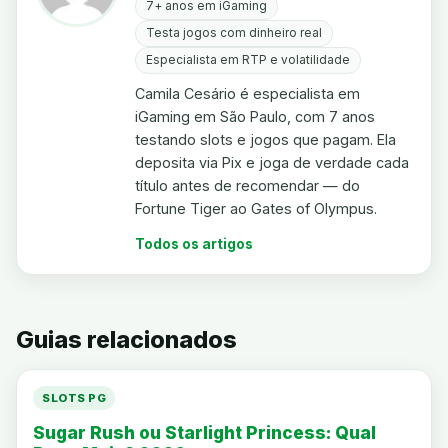
7+ anos em iGaming
Testa jogos com dinheiro real
Especialista em RTP e volatilidade
Camila Cesário é especialista em
iGaming em São Paulo, com 7 anos
testando slots e jogos que pagam. Ela
deposita via Pix e joga de verdade cada
título antes de recomendar — do
Fortune Tiger ao Gates of Olympus.
Todos os artigos
Guias relacionados
SLOTS PG
Sugar Rush ou Starlight Princess: Qual