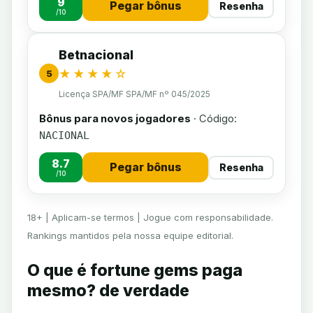
9
Pegar bônus
Resenha
/10
Betnacional
★★★★☆
5
Licença SPA/MF SPA/MF nº 045/2025
Bônus para novos jogadores
· Código:
NACIONAL
8.7
Pegar bônus
Resenha
/10
18+ | Aplicam-se termos | Jogue com responsabilidade.
Rankings mantidos pela nossa equipe editorial.
O que é fortune gems paga
mesmo? de verdade