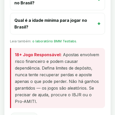
no Brasil?
Qual é a idade mínima para jogar no
Brasil?
Leia também:
o laboratório BMM Testlabs
.
18+ Jogo Responsável:
Apostas envolvem
risco financeiro e podem causar
dependência. Defina limites de depósito,
nunca tente recuperar perdas e aposte
apenas o que pode perder. Não há ganhos
garantidos — os jogos são aleatórios. Se
precisar de ajuda, procure o IBJR ou o
Pro-AMITI.