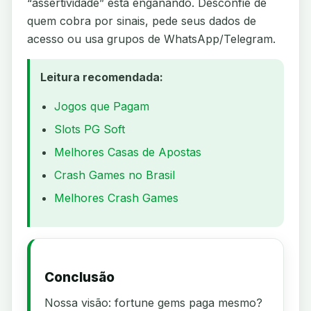
“assertividade” está enganando. Desconfie de
quem cobra por sinais, pede seus dados de
acesso ou usa grupos de WhatsApp/Telegram.
Leitura recomendada:
Jogos que Pagam
Slots PG Soft
Melhores Casas de Apostas
Crash Games no Brasil
Melhores Crash Games
Conclusão
Nossa visão: fortune gems paga mesmo?