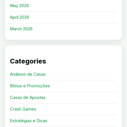
May 2026
April 2026
March 2026
Categories
Análises de Casas
Bônus e Promoções
Casas de Apostas
Crash Games
Estratégias e Dicas