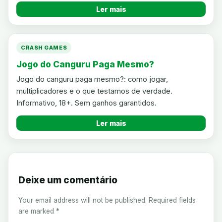
Ler mais
CRASH GAMES
Jogo do Canguru Paga Mesmo?
Jogo do canguru paga mesmo?: como jogar,
multiplicadores e o que testamos de verdade.
Informativo, 18+. Sem ganhos garantidos.
Ler mais
Deixe um comentário
Your email address will not be published.
Required fields
are marked
*