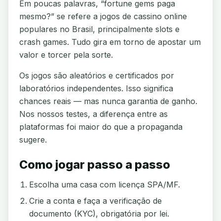
Em poucas palavras, “fortune gems paga
mesmo?” se refere a jogos de cassino online
populares no Brasil, principalmente slots e
crash games. Tudo gira em torno de apostar um
valor e torcer pela sorte.
Os jogos são aleatórios e certificados por
laboratórios independentes. Isso significa
chances reais — mas nunca garantia de ganho.
Nos nossos testes, a diferença entre as
plataformas foi maior do que a propaganda
sugere.
Como jogar passo a passo
Escolha uma casa com licença SPA/MF.
Crie a conta e faça a verificação de
documento (KYC), obrigatória por lei.