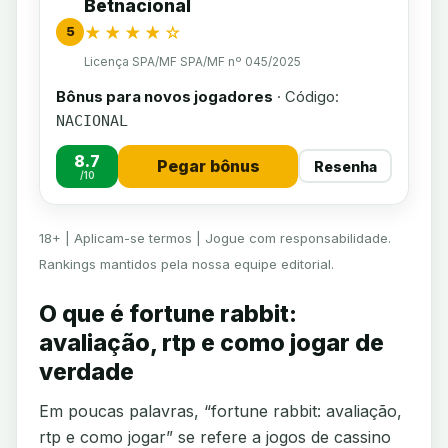
Betnacional
★★★★☆
5
Licença SPA/MF SPA/MF nº 045/2025
Bônus para novos jogadores
· Código:
NACIONAL
8.7
Pegar bônus
Resenha
/10
18+ | Aplicam-se termos | Jogue com responsabilidade.
Rankings mantidos pela nossa equipe editorial.
O que é fortune rabbit:
avaliação, rtp e como jogar de
verdade
Em poucas palavras, “fortune rabbit: avaliação,
rtp e como jogar” se refere a jogos de cassino