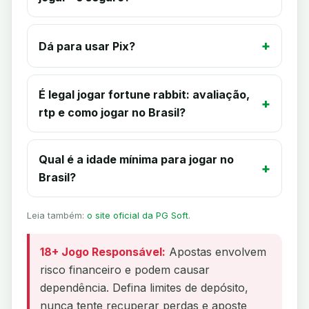
Dá para usar Pix?
É legal jogar fortune rabbit: avaliação,
rtp e como jogar no Brasil?
Qual é a idade mínima para jogar no
Brasil?
Leia também:
o site oficial da PG Soft
.
18+ Jogo Responsável:
Apostas envolvem
risco financeiro e podem causar
dependência. Defina limites de depósito,
nunca tente recuperar perdas e aposte