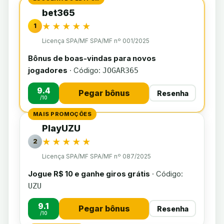
bet365
★★★★★
1
Licença SPA/MF SPA/MF nº 001/2025
Bônus de boas-vindas para novos
jogadores
· Código:
JOGAR365
9.4
Pegar bônus
Resenha
/10
MAIS PROMOÇÕES
PlayUZU
★★★★★
2
Licença SPA/MF SPA/MF nº 087/2025
Jogue R$ 10 e ganhe giros grátis
· Código:
UZU
9.1
Pegar bônus
Resenha
/10