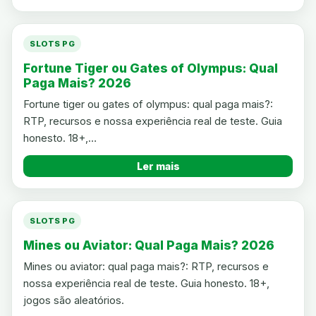
SLOTS PG
Fortune Tiger ou Gates of Olympus: Qual
Paga Mais? 2026
Fortune tiger ou gates of olympus: qual paga mais?:
RTP, recursos e nossa experiência real de teste. Guia
honesto. 18+,…
Ler mais
SLOTS PG
Mines ou Aviator: Qual Paga Mais? 2026
Mines ou aviator: qual paga mais?: RTP, recursos e
nossa experiência real de teste. Guia honesto. 18+,
jogos são aleatórios.