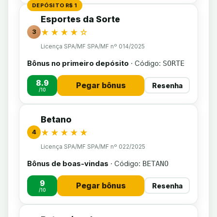
DEPÓSITO R$ 1
Esportes da Sorte
★★★★☆
3
Licença SPA/MF SPA/MF nº 014/2025
Bônus no primeiro depósito
· Código:
SORTE
8.9
Pegar bônus
Resenha
/10
Betano
★★★★★
4
Licença SPA/MF SPA/MF nº 022/2025
Bônus de boas-vindas
· Código:
BETANO
9
Pegar bônus
Resenha
/10