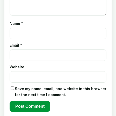
Name
*
Email
*
Website
Save my name, email, and website in this browser
for the next time I comment.