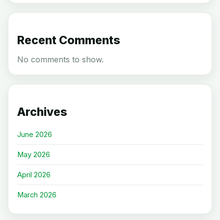
Recent Comments
No comments to show.
Archives
June 2026
May 2026
April 2026
March 2026