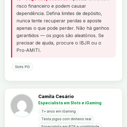
risco financeiro e podem causar
dependência. Defina limites de depósito,
nunca tente recuperar perdas e aposte
apenas o que pode perder. Não há ganhos
garantidos — os jogos são aleatórios. Se
precisar de ajuda, procure o IBJR ou o
Pro-AMITI.
Slots PG
Camila Cesário
Especialista em Slots e iGaming
7+ anos em iGaming
Testa jogos com dinheiro real
Especialista em RTP e volatilidade