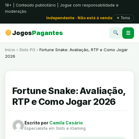
18+ | Conteúdo publicitário | Jogue com responsabilidade e
moderação.
Independente · Não está à venda
☀ Tema
Jogos
Pagantes
☰
Início
›
Slots PG
›
Fortune Snake: Avaliação, RTP e Como Jogar
2026
Fortune Snake: Avaliação,
RTP e Como Jogar 2026
Escrito por
Camila Cesário
Especialista em Slots e iGaming