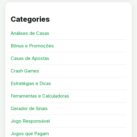
Categories
Análises de Casas
Bônus e Promoções
Casas de Apostas
Crash Games
Estratégias e Dicas
Ferramentas e Calculadoras
Gerador de Sinais
Jogo Responsável
Jogos que Pagam