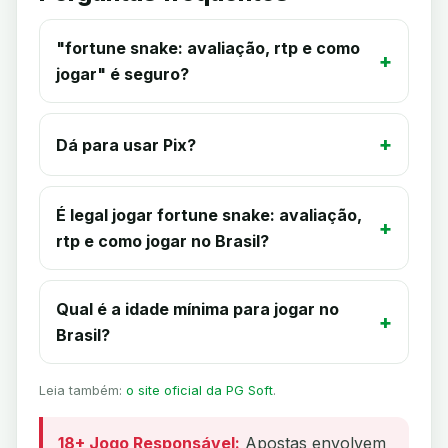
"fortune snake: avaliação, rtp e como
jogar" é seguro?
Dá para usar Pix?
É legal jogar fortune snake: avaliação,
rtp e como jogar no Brasil?
Qual é a idade mínima para jogar no
Brasil?
Leia também:
o site oficial da PG Soft
.
18+ Jogo Responsável:
Apostas envolvem