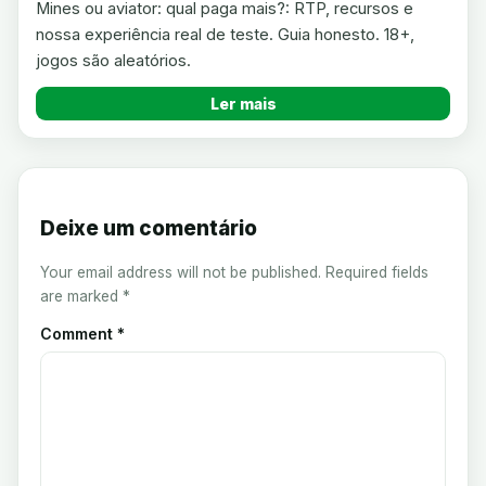
Mines ou aviator: qual paga mais?: RTP, recursos e
nossa experiência real de teste. Guia honesto. 18+,
jogos são aleatórios.
Ler mais
Deixe um comentário
Your email address will not be published.
Required fields
are marked
*
Comment
*