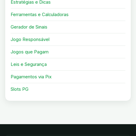
Estratégias e Dicas
Ferramentas e Calculadoras
Gerador de Sinais
Jogo Responsável
Jogos que Pagam
Leis e Segurança
Pagamentos via Pix
Slots PG