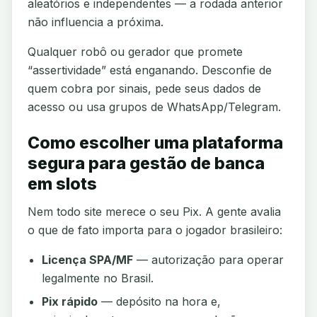
aleatórios e independentes — a rodada anterior
não influencia a próxima.
Qualquer robô ou gerador que promete
“assertividade” está enganando. Desconfie de
quem cobra por sinais, pede seus dados de
acesso ou usa grupos de WhatsApp/Telegram.
Como escolher uma plataforma
segura para gestão de banca
em slots
Nem todo site merece o seu Pix. A gente avalia
o que de fato importa para o jogador brasileiro:
Licença SPA/MF
— autorização para operar
legalmente no Brasil.
Pix rápido
— depósito na hora e,