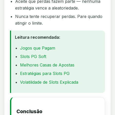
Aceite que perdas fazem parte — nenhuma
estratégia vence a aleatoriedade.
Nunca tente recuperar perdas. Pare quando
atingir o limite.
Leitura recomendada:
Jogos que Pagam
Slots PG Soft
Melhores Casas de Apostas
Estratégias para Slots PG
Volatilidade de Slots Explicada
Conclusão