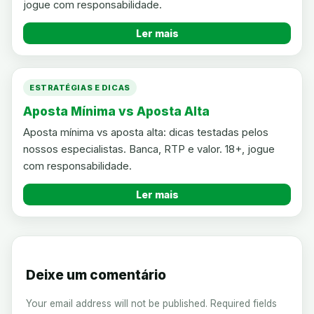
jogue com responsabilidade.
Ler mais
ESTRATÉGIAS E DICAS
Aposta Mínima vs Aposta Alta
Aposta mínima vs aposta alta: dicas testadas pelos
nossos especialistas. Banca, RTP e valor. 18+, jogue
com responsabilidade.
Ler mais
Deixe um comentário
Your email address will not be published.
Required fields