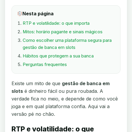
Nesta página
RTP e volatilidade: o que importa
Mitos: horário pagante e sinais mágicos
Como escolher uma plataforma segura para
gestão de banca em slots
Hábitos que protegem a sua banca
Perguntas frequentes
Existe um mito de que
gestão de banca em
slots
é dinheiro fácil ou pura roubada. A
verdade fica no meio, e depende de como você
joga e em qual plataforma confia. Aqui vai a
versão pé no chão.
RTP e volatilidade: o que