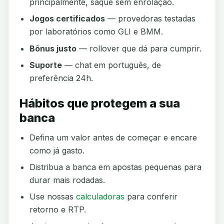
principalmente, saque sem enrolação.
Jogos certificados
— provedoras testadas
por laboratórios como GLI e BMM.
Bônus justo
— rollover que dá para cumprir.
Suporte
— chat em português, de
preferência 24h.
Hábitos que protegem a sua
banca
Defina um valor antes de começar e encare
como já gasto.
Distribua a banca em apostas pequenas para
durar mais rodadas.
Use nossas
calculadoras
para conferir
retorno e RTP.