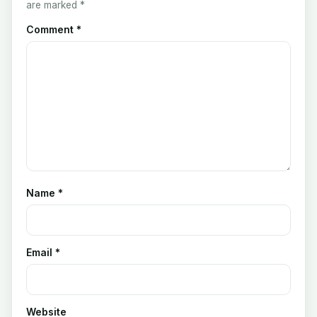
are marked
*
Comment
*
Name
*
Email
*
Website