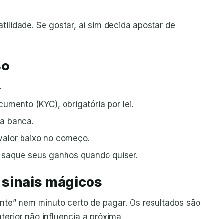
tilidade. Se gostar, aí sim decida apostar de
so
.
cumento (KYC), obrigatória por lei.
ua banca.
valor baixo no começo.
e saque seus ganhos quando quiser.
 sinais mágicos
ante” nem minuto certo de pagar. Os resultados são
erior não influencia a próxima.