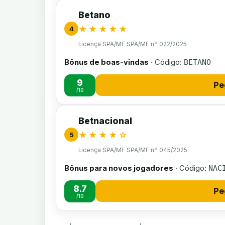
Betano
★★★★★
4
Licença SPA/MF SPA/MF nº 022/2025
Bônus de boas-vindas
· Código:
BETANO
9
Pe
/10
Betnacional
★★★★☆
5
Licença SPA/MF SPA/MF nº 045/2025
Bônus para novos jogadores
· Código:
NAC
8.7
Pe
/10