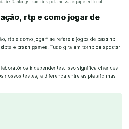
dade. Rankings mantidos pela nossa equipe editorial.
iação, rtp e como jogar de
o, rtp e como jogar” se refere a jogos de cassino
e slots e crash games. Tudo gira em torno de apostar
r laboratórios independentes. Isso significa chances
 nossos testes, a diferença entre as plataformas