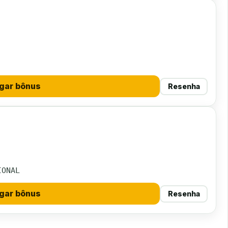
gar bônus
Resenha
IONAL
gar bônus
Resenha