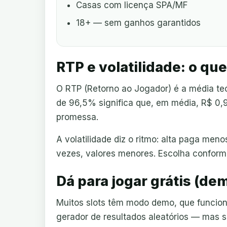
Casas com licença SPA/MF
18+ — sem ganhos garantidos
RTP e volatilidade: o qu
O RTP (Retorno ao Jogador) é a média teó
de 96,5% significa que, em média, R$ 0,
promessa.
A volatilidade diz o ritmo: alta paga me
vezes, valores menores. Escolha confor
Dá para jogar grátis (de
Muitos slots têm modo demo, que funcio
gerador de resultados aleatórios — mas s