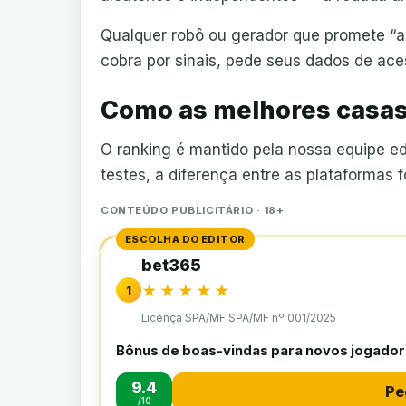
Qualquer robô ou gerador que promete “a
cobra por sinais, pede seus dados de a
Como as melhores casa
O ranking é mantido pela nossa equipe ed
testes, a diferença entre as plataformas 
CONTEÚDO PUBLICITÁRIO · 18+
ESCOLHA DO EDITOR
bet365
★★★★★
1
Licença SPA/MF SPA/MF nº 001/2025
Bônus de boas-vindas para novos jogado
9.4
Pe
/10