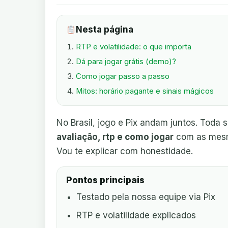
Nesta página
RTP e volatilidade: o que importa
Dá para jogar grátis (demo)?
Como jogar passo a passo
Mitos: horário pagante e sinais mágicos
No Brasil, jogo e Pix andam juntos. Tod
avaliação, rtp e como jogar
com as mesma
Vou te explicar com honestidade.
Pontos principais
Testado pela nossa equipe via Pix
RTP e volatilidade explicados