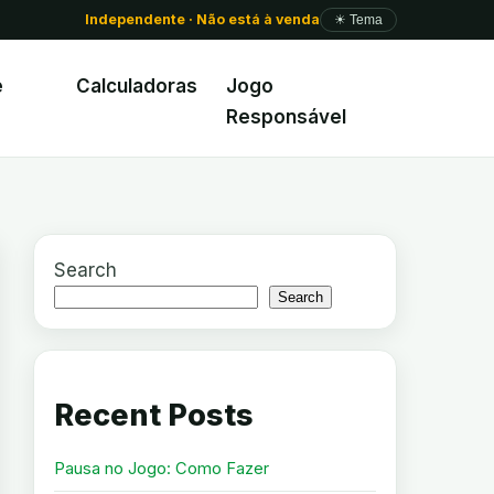
Independente · Não está à venda
☀ Tema
e
Calculadoras
Jogo
Responsável
Search
Search
Recent Posts
Pausa no Jogo: Como Fazer