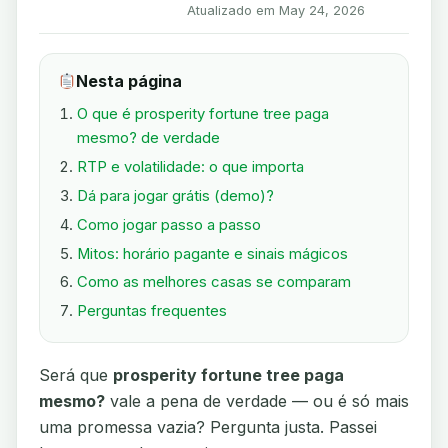
Atualizado em May 24, 2026
Nesta página
O que é prosperity fortune tree paga
mesmo? de verdade
RTP e volatilidade: o que importa
Dá para jogar grátis (demo)?
Como jogar passo a passo
Mitos: horário pagante e sinais mágicos
Como as melhores casas se comparam
Perguntas frequentes
Será que
prosperity fortune tree paga
mesmo?
vale a pena de verdade — ou é só mais
uma promessa vazia? Pergunta justa. Passei