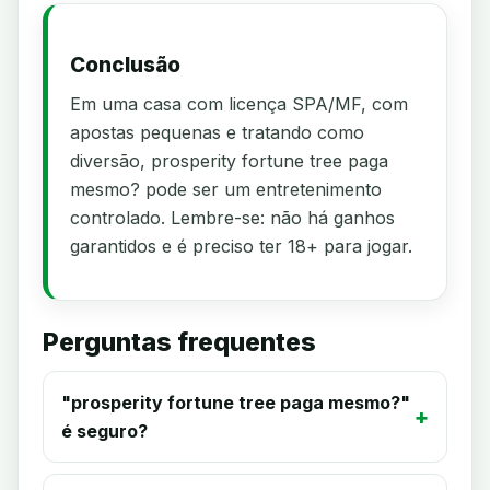
Conclusão
Em uma casa com licença SPA/MF, com
apostas pequenas e tratando como
diversão, prosperity fortune tree paga
mesmo? pode ser um entretenimento
controlado. Lembre-se: não há ganhos
garantidos e é preciso ter 18+ para jogar.
Perguntas frequentes
"prosperity fortune tree paga mesmo?"
é seguro?