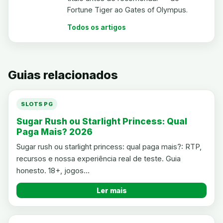
Fortune Tiger ao Gates of Olympus.
Todos os artigos
Guias relacionados
SLOTS PG
Sugar Rush ou Starlight Princess: Qual
Paga Mais? 2026
Sugar rush ou starlight princess: qual paga mais?: RTP,
recursos e nossa experiência real de teste. Guia
honesto. 18+, jogos…
Ler mais