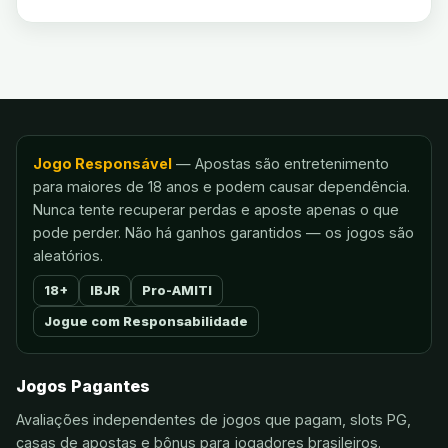
Jogo Responsável
— Apostas são entretenimento
para maiores de 18 anos e podem causar dependência.
Nunca tente recuperar perdas e aposte apenas o que
pode perder. Não há ganhos garantidos — os jogos são
aleatórios.
18+
IBJR
Pro-AMITI
Jogue com Responsabilidade
Jogos Pagantes
Avaliações independentes de jogos que pagam, slots PG,
casas de apostas e bônus para jogadores brasileiros.