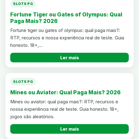
SLOTS PG
Fortune Tiger ou Gates of Olympus: Qual
Paga Mais? 2026
Fortune tiger ou gates of olympus: qual paga mais?:
RTP, recursos e nossa experiência real de teste. Guia
honesto. 18+,…
Ler mais
SLOTS PG
Mines ou Aviator: Qual Paga Mais? 2026
Mines ou aviator: qual paga mais?: RTP, recursos e
nossa experiência real de teste. Guia honesto. 18+,
jogos são aleatórios.
Ler mais