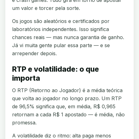
um valor e torcer pela sorte.
Os jogos são aleatórios e certificados por
laboratórios independentes. Isso significa
chances reais — mas nunca garantia de ganho.
Já vi muita gente pular essa parte — e se
arrepender depois.
RTP e volatilidade: o que
importa
O RTP (Retorno ao Jogador) é a média teórica
que volta ao jogador no longo prazo. Um RTP
de 96,5% significa que, em média, R$ 0,965
retornam a cada R$ 1 apostado — é média, não
promessa.
A volatilidade diz o ritmo: alta paga menos