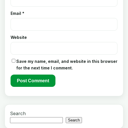
Email
*
Website
Save my name, email, and website in this browser
for the next time I comment.
Search
Search