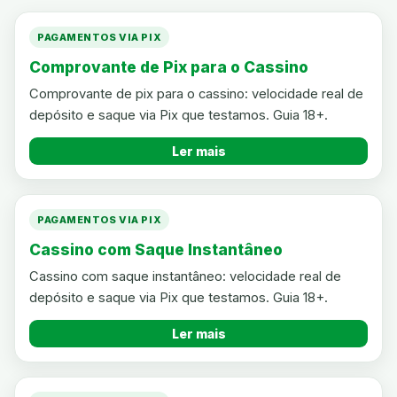
PAGAMENTOS VIA PIX
Comprovante de Pix para o Cassino
Comprovante de pix para o cassino: velocidade real de
depósito e saque via Pix que testamos. Guia 18+.
Ler mais
PAGAMENTOS VIA PIX
Cassino com Saque Instantâneo
Cassino com saque instantâneo: velocidade real de
depósito e saque via Pix que testamos. Guia 18+.
Ler mais