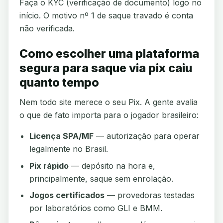
Faça o KYC (verificação de documento) logo no
início. O motivo nº 1 de saque travado é conta
não verificada.
Como escolher uma plataforma
segura para saque via pix caiu
quanto tempo
Nem todo site merece o seu Pix. A gente avalia
o que de fato importa para o jogador brasileiro:
Licença SPA/MF
— autorização para operar
legalmente no Brasil.
Pix rápido
— depósito na hora e,
principalmente, saque sem enrolação.
Jogos certificados
— provedoras testadas
por laboratórios como GLI e BMM.