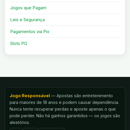
Jogos que Pagam
Leis e Segurança
Pagamentos via Pix
Slots PG
Jogo Responsável
— Apostas são entretenimento
para maiores de 18 anos e podem causar dependência.
Nunca tente recuperar perdas e aposte apenas o que
pode perder. Não há ganhos garantidos — os jogos são
aleatórios.