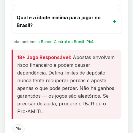
Qual é a idade mínima para jogar no
Brasil?
Leia também:
o Banco Central do Brasil (Pix)
.
18+ Jogo Responsável:
Apostas envolvem
risco financeiro e podem causar
dependência. Defina limites de depósito,
nunca tente recuperar perdas e aposte
apenas o que pode perder. Não há ganhos
garantidos — os jogos são aleatórios. Se
precisar de ajuda, procure o IBJR ou o
Pro-AMITI.
Pix