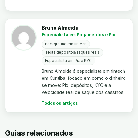
Bruno Almeida
Especialista em Pagamentos e Pix
Background em fintech
Testa depósitos/saques reais
Especialista em Pix e KYC
Bruno Almeida é especialista em fintech
em Curitiba, focado em como o dinheiro
se move: Pix, depósitos, KYC e a
velocidade real de saque dos cassinos.
Todos os artigos
Guias relacionados