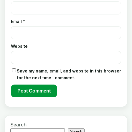
Email
*
Website
Save my name, email, and website in this browser
for the next time I comment.
Search
Search