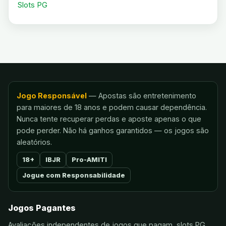
Slots PG
Jogo Responsável
— Apostas são entretenimento
para maiores de 18 anos e podem causar dependência.
Nunca tente recuperar perdas e aposte apenas o que
pode perder. Não há ganhos garantidos — os jogos são
aleatórios.
18+
IBJR
Pro-AMITI
Jogue com Responsabilidade
Jogos Pagantes
Avaliações independentes de jogos que pagam, slots PG,