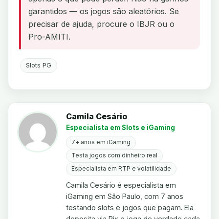
garantidos — os jogos são aleatórios. Se
precisar de ajuda, procure o IBJR ou o
Pro-AMITI.
Slots PG
Camila Cesário
Especialista em Slots e iGaming
7+ anos em iGaming
Testa jogos com dinheiro real
Especialista em RTP e volatilidade
Camila Cesário é especialista em
iGaming em São Paulo, com 7 anos
testando slots e jogos que pagam. Ela
deposita via Pix e joga de verdade cada