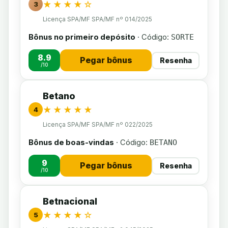
★★★★☆
3
Licença SPA/MF SPA/MF nº 014/2025
Bônus no primeiro depósito
· Código:
SORTE
8.9
Pegar bônus
Resenha
/10
Betano
★★★★★
4
Licença SPA/MF SPA/MF nº 022/2025
Bônus de boas-vindas
· Código:
BETANO
9
Pegar bônus
Resenha
/10
Betnacional
★★★★☆
5