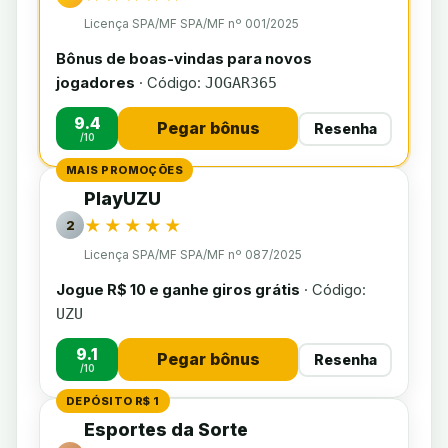
Licença SPA/MF SPA/MF nº 001/2025
Bônus de boas-vindas para novos
jogadores
· Código:
JOGAR365
9.4
Pegar bônus
Resenha
/10
MAIS PROMOÇÕES
PlayUZU
★★★★★
2
Licença SPA/MF SPA/MF nº 087/2025
Jogue R$ 10 e ganhe giros grátis
· Código:
UZU
9.1
Pegar bônus
Resenha
/10
DEPÓSITO R$ 1
Esportes da Sorte