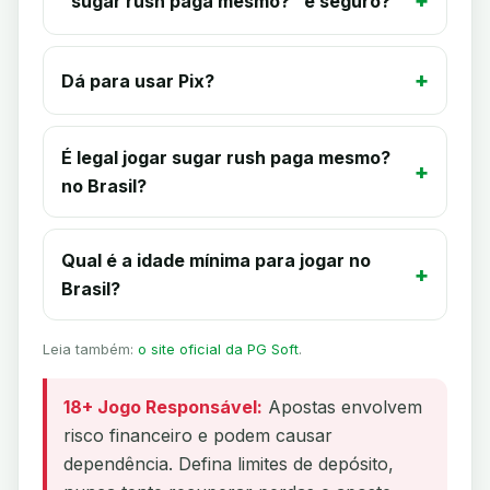
"sugar rush paga mesmo?" é seguro?
Dá para usar Pix?
É legal jogar sugar rush paga mesmo?
no Brasil?
Qual é a idade mínima para jogar no
Brasil?
Leia também:
o site oficial da PG Soft
.
18+ Jogo Responsável:
Apostas envolvem
risco financeiro e podem causar
dependência. Defina limites de depósito,