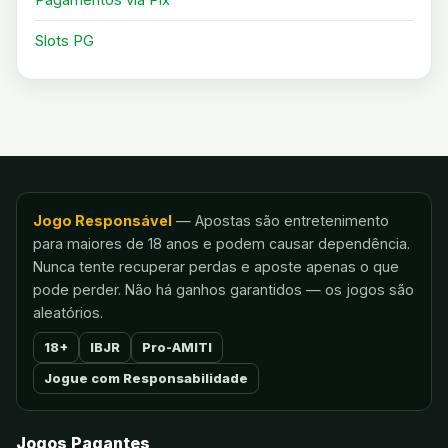
Pagamentos via Pix
Slots PG
Jogo Responsável
— Apostas são entretenimento
para maiores de 18 anos e podem causar dependência.
Nunca tente recuperar perdas e aposte apenas o que
pode perder. Não há ganhos garantidos — os jogos são
aleatórios.
18+
IBJR
Pro-AMITI
Jogue com Responsabilidade
Jogos Pagantes