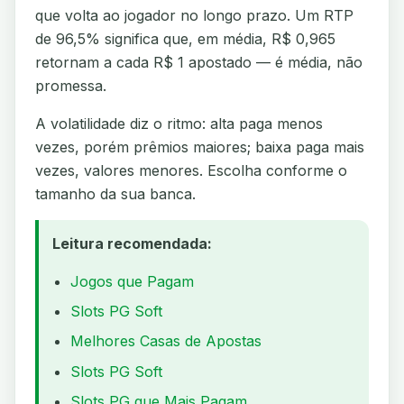
que volta ao jogador no longo prazo. Um RTP
de 96,5% significa que, em média, R$ 0,965
retornam a cada R$ 1 apostado — é média, não
promessa.
A volatilidade diz o ritmo: alta paga menos
vezes, porém prêmios maiores; baixa paga mais
vezes, valores menores. Escolha conforme o
tamanho da sua banca.
Leitura recomendada:
Jogos que Pagam
Slots PG Soft
Melhores Casas de Apostas
Slots PG Soft
Slots PG que Mais Pagam