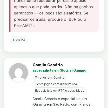
nunca tente recuperar perdas e aposte
apenas o que pode perder. Não há ganhos
garantidos — os jogos são aleatórios. Se
precisar de ajuda, procure o IBJR ou o
Pro-AMITI.
Slots PG
Camila Cesário
Especialista em Slots e iGaming
7+ anos em iGaming
Testa jogos com dinheiro real
Especialista em RTP e volatilidade
Camila Cesário é especialista em
iGaming em São Paulo, com 7 anos