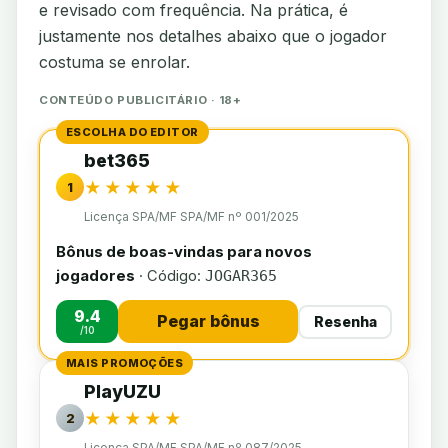
e revisado com frequência. Na prática, é
justamente nos detalhes abaixo que o jogador
costuma se enrolar.
CONTEÚDO PUBLICITÁRIO · 18+
ESCOLHA DO EDITOR
bet365
★★★★★
1
Licença SPA/MF SPA/MF nº 001/2025
Bônus de boas-vindas para novos
jogadores
· Código:
JOGAR365
9.4
Pegar bônus
Resenha
/10
MAIS PROMOÇÕES
PlayUZU
★★★★★
2