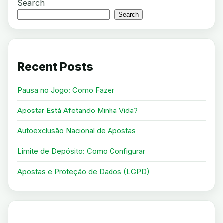
Search
Search
Recent Posts
Pausa no Jogo: Como Fazer
Apostar Está Afetando Minha Vida?
Autoexclusão Nacional de Apostas
Limite de Depósito: Como Configurar
Apostas e Proteção de Dados (LGPD)