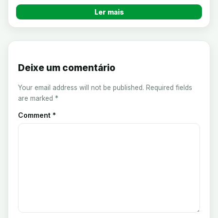
Ler mais
Deixe um comentário
Your email address will not be published.
Required fields
are marked
*
Comment
*