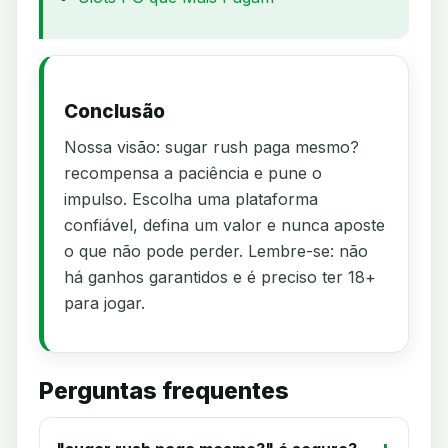
Conclusão
Nossa visão: sugar rush paga mesmo?
recompensa a paciência e pune o
impulso. Escolha uma plataforma
confiável, defina um valor e nunca aposte
o que não pode perder. Lembre-se: não
há ganhos garantidos e é preciso ter 18+
para jogar.
Perguntas frequentes