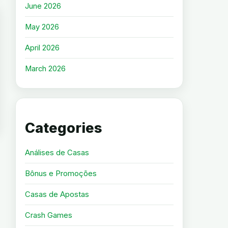
June 2026
May 2026
April 2026
March 2026
Categories
Análises de Casas
Bônus e Promoções
Casas de Apostas
Crash Games