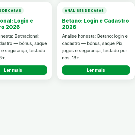
S DE CASAS
ANÁLISES DE CASAS
onal: Login e
Betano: Login e Cadastro
ro 2026
2026
onesta: Betnacional:
Análise honesta: Betano: login e
adastro — bônus, saque
cadastro — bônus, saque Pix,
s e segurança, testado
jogos e segurança, testado por
8+.
nós. 18+.
Ler mais
Ler mais