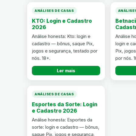
ANÁLISES DE CASAS
ANÁLISE
KTO: Login e Cadastro
Betnaci
2026
Cadast
Análise honesta: Kto: login e
Análise h
cadastro — bônus, saque Pix,
login e c
jogos e segurança, testado por
Pix, jogo
nós. 18+.
por nós. 1
Ler mais
ANÁLISES DE CASAS
Esportes da Sorte: Login
e Cadastro 2026
Análise honesta: Esportes da
sorte: login e cadastro — bônus,
saque Pix, jogos e segurança,