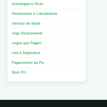
Estratégias e Dicas
Ferramentas e Calculadoras
Gerador de Sinais
Jogo Responsável
Jogos que Pagam
Leis e Segurança
Pagamentos via Pix
Slots PG