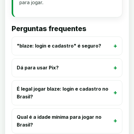
para jogar.
Perguntas frequentes
"blaze: login e cadastro" é seguro?
Dá para usar Pix?
É legal jogar blaze: login e cadastro no
Brasil?
Qual é a idade mínima para jogar no
Brasil?