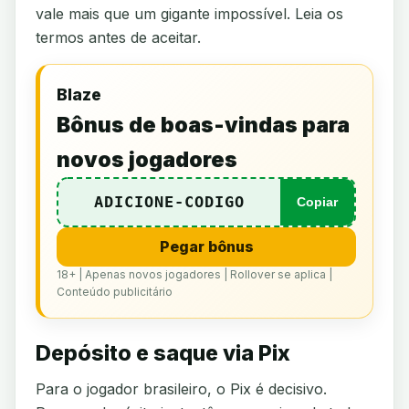
vale mais que um gigante impossível. Leia os
termos antes de aceitar.
Blaze
Bônus de boas-vindas para
novos jogadores
ADICIONE-CODIGO
Copiar
Pegar bônus
18+ | Apenas novos jogadores | Rollover se aplica |
Conteúdo publicitário
Depósito e saque via Pix
Para o jogador brasileiro, o Pix é decisivo.