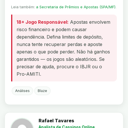
Leia também:
a Secretaria de Prêmios e Apostas (SPA/MF)
.
18+ Jogo Responsável:
Apostas envolvem
risco financeiro e podem causar
dependência. Defina limites de depósito,
nunca tente recuperar perdas e aposte
apenas o que pode perder. Não há ganhos
garantidos — os jogos são aleatórios. Se
precisar de ajuda, procure o IBJR ou o
Pro-AMITI.
Análises
Blaze
Rafael Tavares
Analista de Cassinos Online