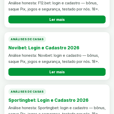
Análise honesta: F12.bet: login e cadastro — bônus,
saque Pix, jogos e segurança, testado por nós. 18+.
Ler mais
ANÁLISES DE CASAS
Novibet: Login e Cadastro 2026
Análise honesta: Novibet: login e cadastro — bônus,
saque Pix, jogos e segurança, testado por nós. 18+.
Ler mais
ANÁLISES DE CASAS
Sportingbet: Login e Cadastro 2026
Análise honesta: Sportingbet: login e cadastro — bônus,