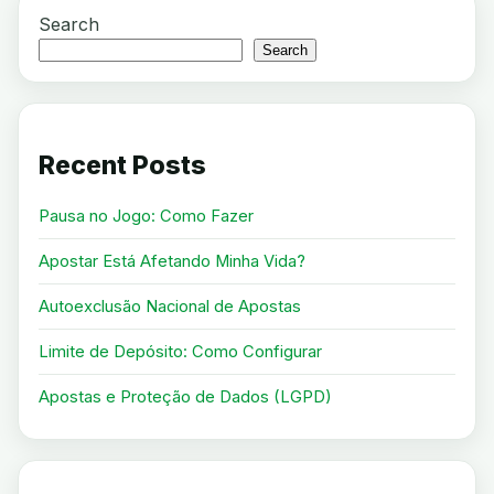
Search
Search
Recent Posts
Pausa no Jogo: Como Fazer
Apostar Está Afetando Minha Vida?
Autoexclusão Nacional de Apostas
Limite de Depósito: Como Configurar
Apostas e Proteção de Dados (LGPD)