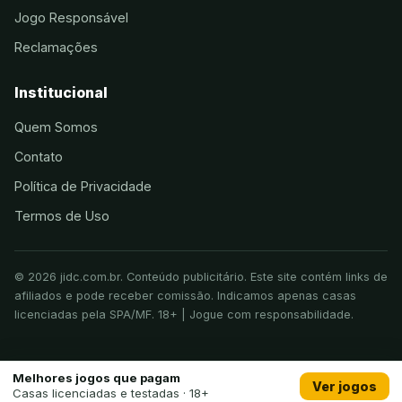
Jogo Responsável
Reclamações
Institucional
Quem Somos
Contato
Política de Privacidade
Termos de Uso
© 2026 jidc.com.br. Conteúdo publicitário. Este site contém links de
afiliados e pode receber comissão. Indicamos apenas casas
licenciadas pela SPA/MF. 18+ | Jogue com responsabilidade.
Melhores jogos que pagam
Ver jogos
Casas licenciadas e testadas · 18+