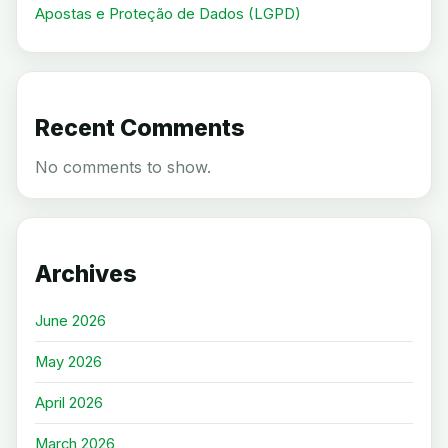
Apostas e Proteção de Dados (LGPD)
Recent Comments
No comments to show.
Archives
June 2026
May 2026
April 2026
March 2026