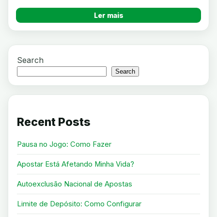
Ler mais
Search
Search
Recent Posts
Pausa no Jogo: Como Fazer
Apostar Está Afetando Minha Vida?
Autoexclusão Nacional de Apostas
Limite de Depósito: Como Configurar