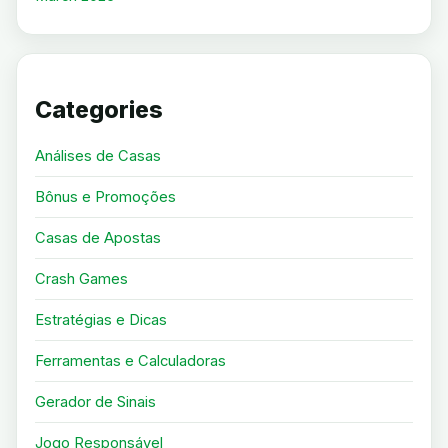
Categories
Análises de Casas
Bônus e Promoções
Casas de Apostas
Crash Games
Estratégias e Dicas
Ferramentas e Calculadoras
Gerador de Sinais
Jogo Responsável