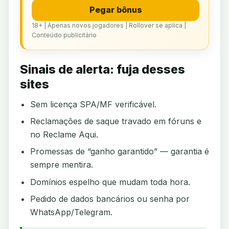
Pegar bônus
18+ | Apenas novos jogadores | Rollover se aplica |
Conteúdo publicitário
Sinais de alerta: fuja desses
sites
Sem licença SPA/MF verificável.
Reclamações de saque travado em fóruns e
no Reclame Aqui.
Promessas de “ganho garantido” — garantia é
sempre mentira.
Domínios espelho que mudam toda hora.
Pedido de dados bancários ou senha por
WhatsApp/Telegram.