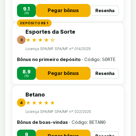
9.1
Pegar bônus
Resenha
/10
DEPÓSITO R$ 1
Esportes da Sorte
★★★★☆
3
Licença SPA/MF SPA/MF nº 014/2025
Bônus no primeiro depósito
· Código:
SORTE
8.9
Pegar bônus
Resenha
/10
Betano
★★★★★
4
Licença SPA/MF SPA/MF nº 022/2025
Bônus de boas-vindas
· Código:
BETANO
9