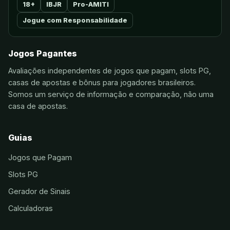
18+
IBJR
Pro-AMITI
Jogue com Responsabilidade
Jogos Pagantes
Avaliações independentes de jogos que pagam, slots PG,
casas de apostas e bônus para jogadores brasileiros.
Somos um serviço de informação e comparação, não uma
casa de apostas.
Guias
Jogos que Pagam
Slots PG
Gerador de Sinais
Calculadoras