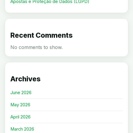
Apostas e Proteção de Dados (LGPD)
Recent Comments
No comments to show.
Archives
June 2026
May 2026
April 2026
March 2026