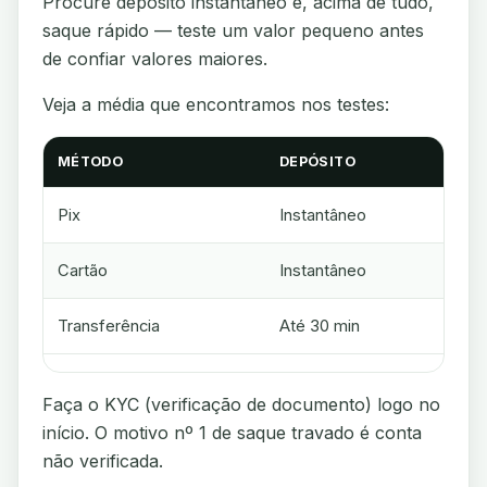
Procure depósito instantâneo e, acima de tudo,
saque rápido — teste um valor pequeno antes
de confiar valores maiores.
Veja a média que encontramos nos testes:
MÉTODO
DEPÓSITO
S
Pix
Instantâneo
3
Cartão
Instantâneo
1
Transferência
Até 30 min
1
Faça o KYC (verificação de documento) logo no
início. O motivo nº 1 de saque travado é conta
não verificada.