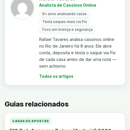
Analista de Cassinos Online
8+ anos analisando casas
Testa saques reais via Pix
Foco em licença e segurança
Rafael Tavares analisa cassinos online
no Rio de Janeiro há 8 anos. Ele abre
conta, deposita e testa o saque via Pix
de cada casa antes de dar uma nota —
sem achismo.
Todos os artigos
Guias relacionados
CASAS DE APOSTAS