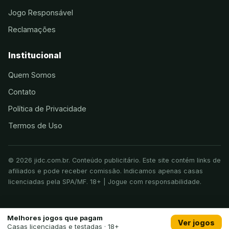
Jogo Responsável
Reclamações
Institucional
Quem Somos
Contato
Política de Privacidade
Termos de Uso
© 2026 jidc.com.br. Conteúdo publicitário. Este site contém links de
afiliados e pode receber comissão. Indicamos apenas casas
licenciadas pela SPA/MF. 18+ | Jogue com responsabilidade.
Melhores jogos que pagam
Ver jogos
Casas licenciadas e testadas · 18+