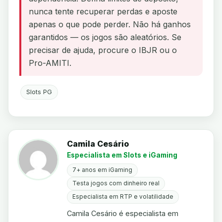
nunca tente recuperar perdas e aposte
apenas o que pode perder. Não há ganhos
garantidos — os jogos são aleatórios. Se
precisar de ajuda, procure o IBJR ou o
Pro-AMITI.
Slots PG
Camila Cesário
Especialista em Slots e iGaming
7+ anos em iGaming
Testa jogos com dinheiro real
Especialista em RTP e volatilidade
Camila Cesário é especialista em