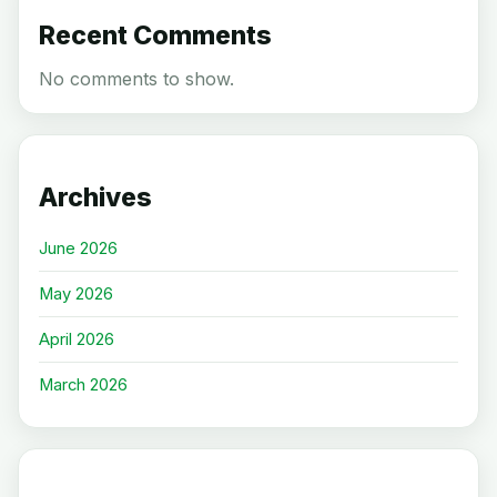
Recent Comments
No comments to show.
Archives
June 2026
May 2026
April 2026
March 2026