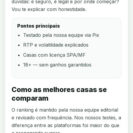
dúvidas: é seguro, é legal e por onde começar?
Vou te explicar com honestidade.
Pontos principais
Testado pela nossa equipe via Pix
RTP e volatilidade explicados
Casas com licença SPA/MF
18+ — sem ganhos garantidos
Como as melhores casas se
comparam
O ranking é mantido pela nossa equipe editorial
e revisado com frequência. Nos nossos testes, a
diferença entre as plataformas foi maior do que
a propaganda sugere.