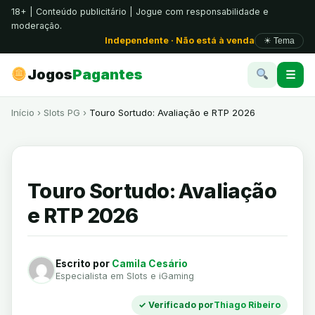
18+ | Conteúdo publicitário | Jogue com responsabilidade e
moderação.
Independente · Não está à venda
☀ Tema
Jogos
Pagantes
☰
Início
›
Slots PG
›
Touro Sortudo: Avaliação e RTP 2026
Touro Sortudo: Avaliação
e RTP 2026
Escrito por
Camila Cesário
Especialista em Slots e iGaming
✓ Verificado por
Thiago Ribeiro