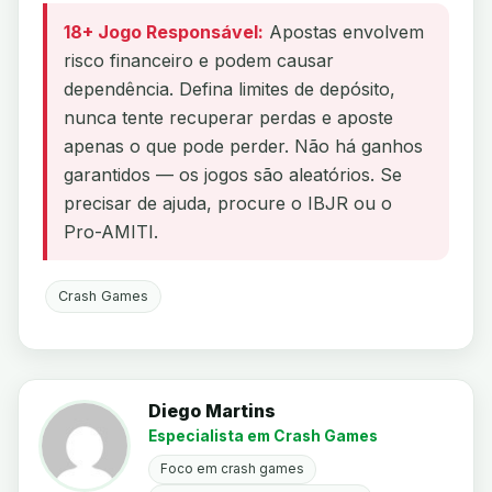
18+ Jogo Responsável:
Apostas envolvem
risco financeiro e podem causar
dependência. Defina limites de depósito,
nunca tente recuperar perdas e aposte
apenas o que pode perder. Não há ganhos
garantidos — os jogos são aleatórios. Se
precisar de ajuda, procure o IBJR ou o
Pro-AMITI.
Crash Games
Diego Martins
Especialista em Crash Games
Foco em crash games