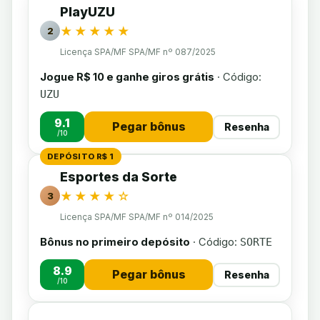
PlayUZU
★★★★★
2
Licença SPA/MF SPA/MF nº 087/2025
Jogue R$ 10 e ganhe giros grátis
· Código:
UZU
9.1
Pegar bônus
Resenha
/10
DEPÓSITO R$ 1
Esportes da Sorte
★★★★☆
3
Licença SPA/MF SPA/MF nº 014/2025
Bônus no primeiro depósito
· Código:
SORTE
8.9
Pegar bônus
Resenha
/10