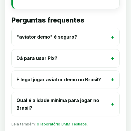
Perguntas frequentes
"aviator demo" é seguro?
Dá para usar Pix?
É legal jogar aviator demo no Brasil?
Qual é a idade mínima para jogar no
Brasil?
Leia também:
o laboratório BMM Testlabs
.