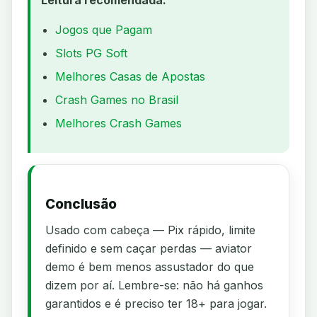
Jogos que Pagam
Slots PG Soft
Melhores Casas de Apostas
Crash Games no Brasil
Melhores Crash Games
Conclusão
Usado com cabeça — Pix rápido, limite
definido e sem caçar perdas — aviator
demo é bem menos assustador do que
dizem por aí. Lembre-se: não há ganhos
garantidos e é preciso ter 18+ para jogar.