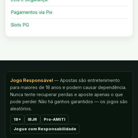
Pagamentos via Pix
Slots PG
Jogo Responsável
— Apostas são entretenimento
para maiores de 18 anos e podem causar dependência.
Nunca tente recuperar perdas e aposte apenas o que
pode perder. Não há ganhos garantidos — os jogos são
aleatórios.
18+
IBJR
Pro-AMITI
Jogue com Responsabilidade