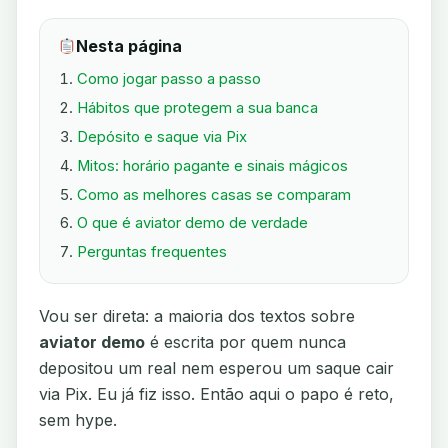
Nesta página
Como jogar passo a passo
Hábitos que protegem a sua banca
Depósito e saque via Pix
Mitos: horário pagante e sinais mágicos
Como as melhores casas se comparam
O que é aviator demo de verdade
Perguntas frequentes
Vou ser direta: a maioria dos textos sobre
aviator demo
é escrita por quem nunca
depositou um real nem esperou um saque cair
via Pix. Eu já fiz isso. Então aqui o papo é reto,
sem hype.