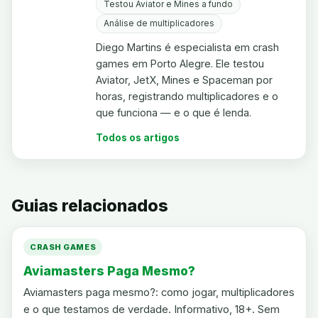
Testou Aviator e Mines a fundo
Análise de multiplicadores
Diego Martins é especialista em crash
games em Porto Alegre. Ele testou
Aviator, JetX, Mines e Spaceman por
horas, registrando multiplicadores e o
que funciona — e o que é lenda.
Todos os artigos
Guias relacionados
CRASH GAMES
Aviamasters Paga Mesmo?
Aviamasters paga mesmo?: como jogar, multiplicadores
e o que testamos de verdade. Informativo, 18+. Sem