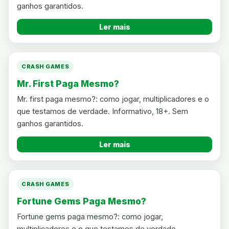
ganhos garantidos.
Ler mais
CRASH GAMES
Mr. First Paga Mesmo?
Mr. first paga mesmo?: como jogar, multiplicadores e o
que testamos de verdade. Informativo, 18+. Sem
ganhos garantidos.
Ler mais
CRASH GAMES
Fortune Gems Paga Mesmo?
Fortune gems paga mesmo?: como jogar,