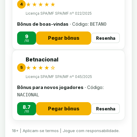
★★★★★
4
Licença SPA/MF SPA/MF nº 022/2025
Bônus de boas-vindas
· Código:
BETANO
9
Pegar bônus
Resenha
/10
Betnacional
★★★★☆
5
Licença SPA/MF SPA/MF nº 045/2025
Bônus para novos jogadores
· Código:
NACIONAL
8.7
Pegar bônus
Resenha
/10
18+ | Aplicam-se termos | Jogue com responsabilidade.