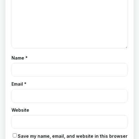
Name
*
Email
*
Website
Save my name, email, and website in this browser