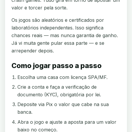
valor e torcer pela sorte.
Os jogos são aleatórios e certificados por
laboratórios independentes. Isso significa
chances reais — mas nunca garantia de ganho.
Já vi muita gente pular essa parte — e se
arrepender depois.
Como jogar passo a passo
Escolha uma casa com licença SPA/MF.
Crie a conta e faça a verificação de
documento (KYC), obrigatória por lei.
Deposite via Pix o valor que cabe na sua
banca.
Abra o jogo e ajuste a aposta para um valor
baixo no começo.