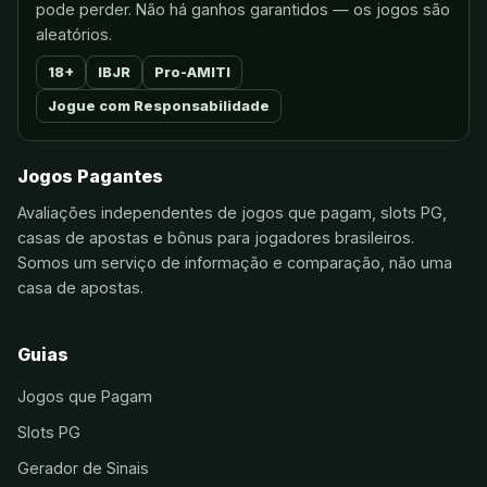
pode perder. Não há ganhos garantidos — os jogos são
aleatórios.
18+
IBJR
Pro-AMITI
Jogue com Responsabilidade
Jogos Pagantes
Avaliações independentes de jogos que pagam, slots PG,
casas de apostas e bônus para jogadores brasileiros.
Somos um serviço de informação e comparação, não uma
casa de apostas.
Guias
Jogos que Pagam
Slots PG
Gerador de Sinais