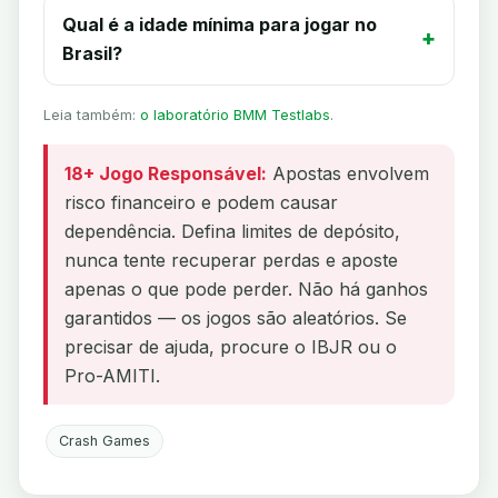
Qual é a idade mínima para jogar no
Brasil?
Leia também:
o laboratório BMM Testlabs
.
18+ Jogo Responsável:
Apostas envolvem
risco financeiro e podem causar
dependência. Defina limites de depósito,
nunca tente recuperar perdas e aposte
apenas o que pode perder. Não há ganhos
garantidos — os jogos são aleatórios. Se
precisar de ajuda, procure o IBJR ou o
Pro-AMITI.
Crash Games