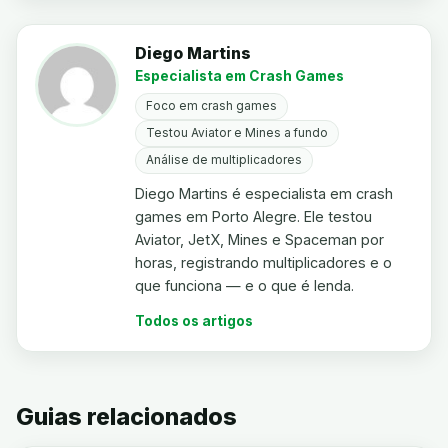
Diego Martins
Especialista em Crash Games
Foco em crash games
Testou Aviator e Mines a fundo
Análise de multiplicadores
Diego Martins é especialista em crash
games em Porto Alegre. Ele testou
Aviator, JetX, Mines e Spaceman por
horas, registrando multiplicadores e o
que funciona — e o que é lenda.
Todos os artigos
Guias relacionados