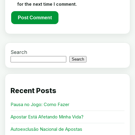
for the next time I comment.
Search
Search
Recent Posts
Pausa no Jogo: Como Fazer
Apostar Está Afetando Minha Vida?
Autoexclusão Nacional de Apostas