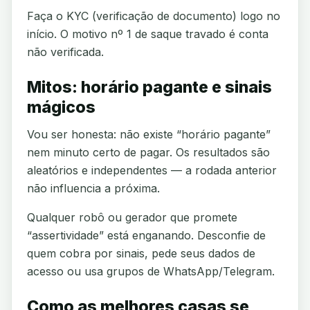
Faça o KYC (verificação de documento) logo no
início. O motivo nº 1 de saque travado é conta
não verificada.
Mitos: horário pagante e sinais
mágicos
Vou ser honesta: não existe “horário pagante”
nem minuto certo de pagar. Os resultados são
aleatórios e independentes — a rodada anterior
não influencia a próxima.
Qualquer robô ou gerador que promete
“assertividade” está enganando. Desconfie de
quem cobra por sinais, pede seus dados de
acesso ou usa grupos de WhatsApp/Telegram.
Como as melhores casas se