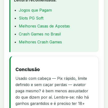
Jogos que Pagam
Slots PG Soft
Melhores Casas de Apostas
Crash Games no Brasil
Melhores Crash Games
Conclusão
Usado com cabeça — Pix rápido, limite
definido e sem caçar perdas — aviator
paga mesmo? é bem menos assustador
do que dizem por aí. Lembre-se: não há
ganhos garantidos e é preciso ter 18+