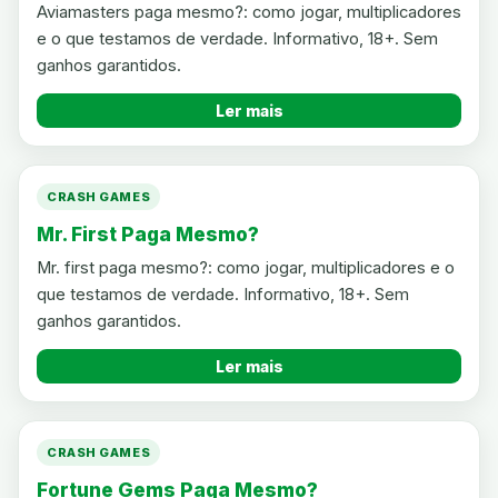
Aviamasters paga mesmo?: como jogar, multiplicadores
e o que testamos de verdade. Informativo, 18+. Sem
ganhos garantidos.
Ler mais
CRASH GAMES
Mr. First Paga Mesmo?
Mr. first paga mesmo?: como jogar, multiplicadores e o
que testamos de verdade. Informativo, 18+. Sem
ganhos garantidos.
Ler mais
CRASH GAMES
Fortune Gems Paga Mesmo?