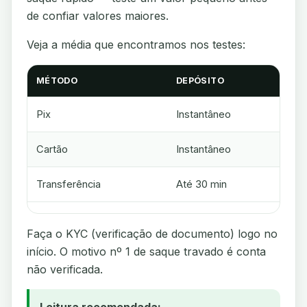
de confiar valores maiores.
Veja a média que encontramos nos testes:
MÉTODO
DEPÓSITO
S
Pix
Instantâneo
3
Cartão
Instantâneo
1
Transferência
Até 30 min
1
Faça o KYC (verificação de documento) logo no
início. O motivo nº 1 de saque travado é conta
não verificada.
Leitura recomendada: