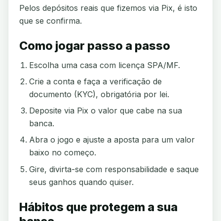
Pelos depósitos reais que fizemos via Pix, é isto
que se confirma.
Como jogar passo a passo
Escolha uma casa com licença SPA/MF.
Crie a conta e faça a verificação de
documento (KYC), obrigatória por lei.
Deposite via Pix o valor que cabe na sua
banca.
Abra o jogo e ajuste a aposta para um valor
baixo no começo.
Gire, divirta-se com responsabilidade e saque
seus ganhos quando quiser.
Hábitos que protegem a sua