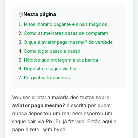
Nesta página
Mitos: horário pagante e sinais mágicos
Como as melhores casas se comparam
O que é aviator paga mesmo? de verdade
Como jogar passo a passo
Hábitos que protegem a sua banca
Depósito e saque via Pix
Perguntas frequentes
Vou ser direta: a maioria dos textos sobre
aviator paga mesmo?
é escrita por quem
nunca depositou um real nem esperou um
saque cair via Pix. Eu já fiz isso. Então aqui o
papo é reto, sem hype.