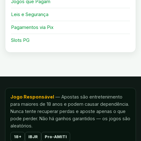
Jogos que Pagam
Leis e Segurança
Pagamentos via Pix
Slots PG
Jogo Responsável
— Apostas são entretenimento
para maiores de 18 anos e podem causar dependência.
Nunca tente recuperar perdas e aposte apenas o que
pode perder. Não há ganhos garantidos — os jogos são
aleatórios.
18+
IBJR
Pro-AMITI