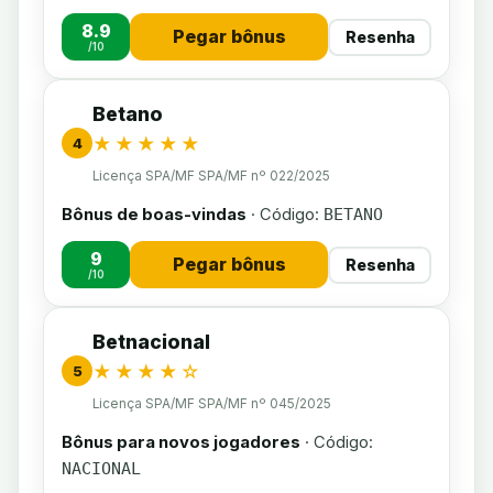
8.9
Pegar bônus
Resenha
/10
Betano
★★★★★
4
Licença SPA/MF SPA/MF nº 022/2025
Bônus de boas-vindas
· Código:
BETANO
9
Pegar bônus
Resenha
/10
Betnacional
★★★★☆
5
Licença SPA/MF SPA/MF nº 045/2025
Bônus para novos jogadores
· Código:
NACIONAL