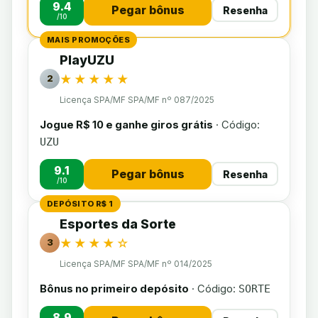
9.4
Pegar bônus
Resenha
/10
MAIS PROMOÇÕES
PlayUZU
★★★★★
2
Licença SPA/MF SPA/MF nº 087/2025
Jogue R$ 10 e ganhe giros grátis
· Código:
UZU
9.1
Pegar bônus
Resenha
/10
DEPÓSITO R$ 1
Esportes da Sorte
★★★★☆
3
Licença SPA/MF SPA/MF nº 014/2025
Bônus no primeiro depósito
· Código:
SORTE
8.9