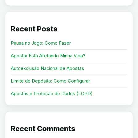
Recent Posts
Pausa no Jogo: Como Fazer
Apostar Está Afetando Minha Vida?
Autoexclusão Nacional de Apostas
Limite de Depósito: Como Configurar
Apostas e Proteção de Dados (LGPD)
Recent Comments