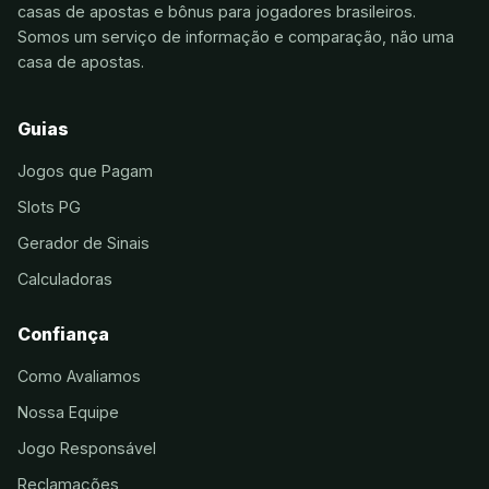
casas de apostas e bônus para jogadores brasileiros.
Somos um serviço de informação e comparação, não uma
casa de apostas.
Guias
Jogos que Pagam
Slots PG
Gerador de Sinais
Calculadoras
Confiança
Como Avaliamos
Nossa Equipe
Jogo Responsável
Reclamações