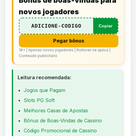
Bônus de boas-vindas para
novos jogadores
ADICIONE-CODIGO
Copiar
Pegar bônus
18+ | Apenas novos jogadores | Rollover se aplica |
Conteúdo publicitário
Leitura recomendada:
Jogos que Pagam
Slots PG Soft
Melhores Casas de Apostas
Bônus de Boas-Vindas de Cassino
Código Promocional de Cassino