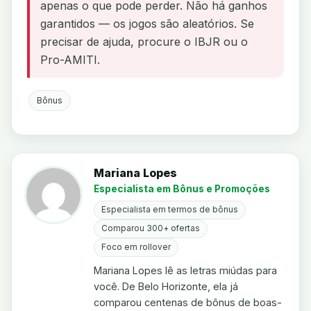
apenas o que pode perder. Não há ganhos
garantidos — os jogos são aleatórios. Se
precisar de ajuda, procure o IBJR ou o
Pro-AMITI.
Bônus
Mariana Lopes
Especialista em Bônus e Promoções
Especialista em termos de bônus
Comparou 300+ ofertas
Foco em rollover
Mariana Lopes lê as letras miúdas para
você. De Belo Horizonte, ela já
comparou centenas de bônus de boas-