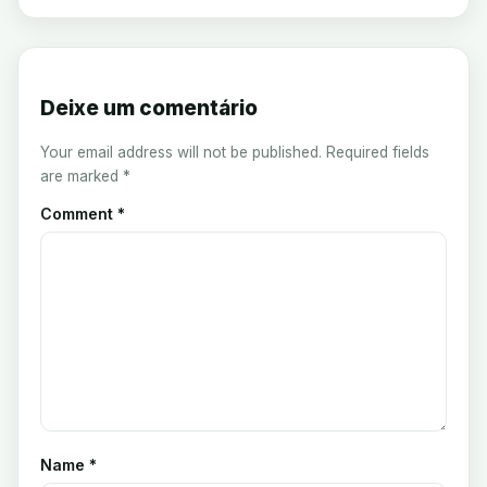
Deixe um comentário
Your email address will not be published.
Required fields
are marked
*
Comment
*
Name
*