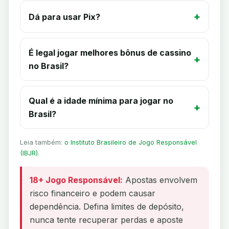
Dá para usar Pix?
É legal jogar melhores bônus de cassino
no Brasil?
Qual é a idade mínima para jogar no
Brasil?
Leia também:
o Instituto Brasileiro de Jogo Responsável
(IBJR)
.
18+ Jogo Responsável:
Apostas envolvem
risco financeiro e podem causar
dependência. Defina limites de depósito,
nunca tente recuperar perdas e aposte