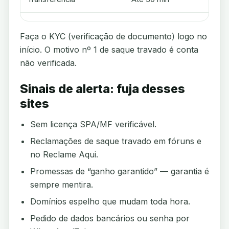
Faça o KYC (verificação de documento) logo no
início. O motivo nº 1 de saque travado é conta
não verificada.
Sinais de alerta: fuja desses
sites
Sem licença SPA/MF verificável.
Reclamações de saque travado em fóruns e
no Reclame Aqui.
Promessas de “ganho garantido” — garantia é
sempre mentira.
Domínios espelho que mudam toda hora.
Pedido de dados bancários ou senha por