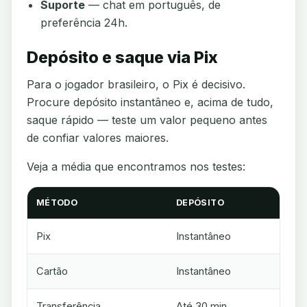
Suporte
— chat em português, de
preferência 24h.
Depósito e saque via Pix
Para o jogador brasileiro, o Pix é decisivo.
Procure depósito instantâneo e, acima de tudo,
saque rápido — teste um valor pequeno antes
de confiar valores maiores.
Veja a média que encontramos nos testes:
MÉTODO
DEPÓSITO
S
Pix
Instantâneo
3
Cartão
Instantâneo
1
Transferência
Até 30 min
1