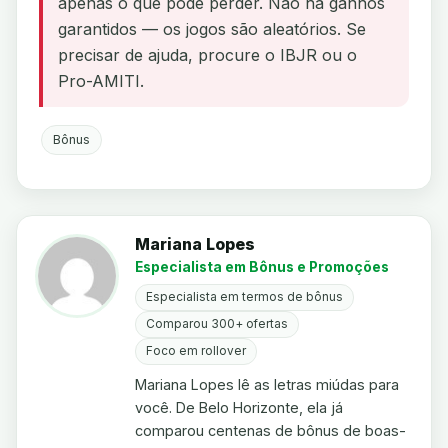
apenas o que pode perder. Não há ganhos
garantidos — os jogos são aleatórios. Se
precisar de ajuda, procure o IBJR ou o
Pro-AMITI.
Bônus
Mariana Lopes
Especialista em Bônus e Promoções
Especialista em termos de bônus
Comparou 300+ ofertas
Foco em rollover
Mariana Lopes lê as letras miúdas para
você. De Belo Horizonte, ela já
comparou centenas de bônus de boas-