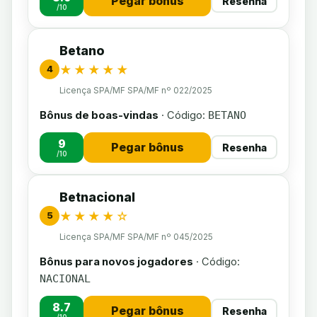
Pegar bônus
Resenha
/10
Betano
★★★★★
4
Licença SPA/MF SPA/MF nº 022/2025
Bônus de boas-vindas
· Código:
BETANO
9
Pegar bônus
Resenha
/10
Betnacional
★★★★☆
5
Licença SPA/MF SPA/MF nº 045/2025
Bônus para novos jogadores
· Código:
NACIONAL
8.7
Pegar bônus
Resenha
/10