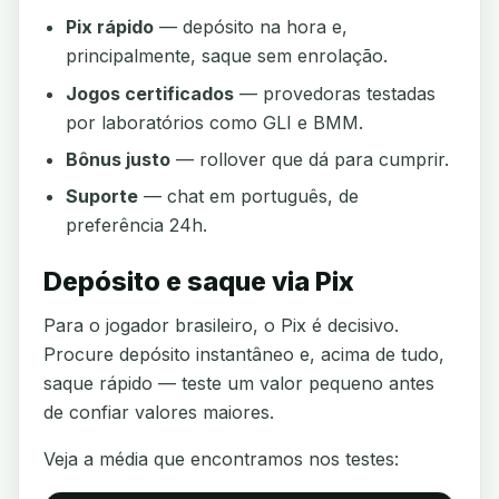
Pix rápido
— depósito na hora e,
principalmente, saque sem enrolação.
Jogos certificados
— provedoras testadas
por laboratórios como GLI e BMM.
Bônus justo
— rollover que dá para cumprir.
Suporte
— chat em português, de
preferência 24h.
Depósito e saque via Pix
Para o jogador brasileiro, o Pix é decisivo.
Procure depósito instantâneo e, acima de tudo,
saque rápido — teste um valor pequeno antes
de confiar valores maiores.
Veja a média que encontramos nos testes: