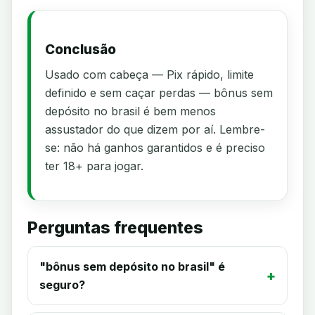
Conclusão
Usado com cabeça — Pix rápido, limite
definido e sem caçar perdas — bônus sem
depósito no brasil é bem menos
assustador do que dizem por aí. Lembre-
se: não há ganhos garantidos e é preciso
ter 18+ para jogar.
Perguntas frequentes
"bônus sem depósito no brasil" é
seguro?