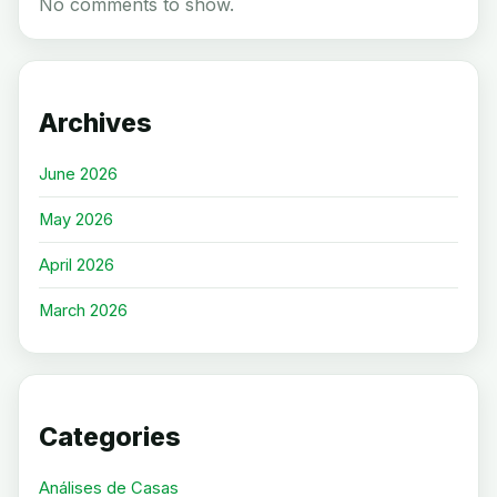
No comments to show.
Archives
June 2026
May 2026
April 2026
March 2026
Categories
Análises de Casas