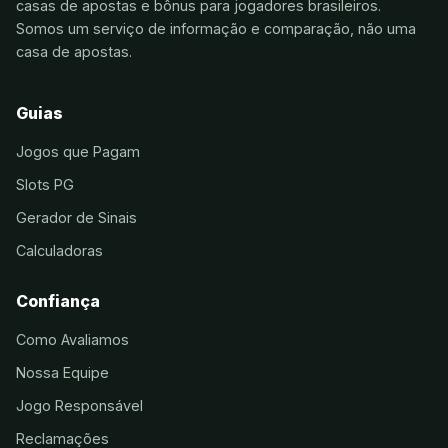
casas de apostas e bônus para jogadores brasileiros.
Somos um serviço de informação e comparação, não uma
casa de apostas.
Guias
Jogos que Pagam
Slots PG
Gerador de Sinais
Calculadoras
Confiança
Como Avaliamos
Nossa Equipe
Jogo Responsável
Reclamações