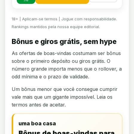
18+ | Aplicam-se termos | Jogue com responsabilidade.
Rankings mantidos pela nossa equipe editorial.
Bônus e giros grátis, sem hype
As ofertas de boas-vindas costumam ser bônus
sobre o primeiro depósito ou giros grátis. O
número grande importa menos que o rollover, a
odd mínima e o prazo de validade.
Um bônus menor que você consegue cumprir
vale mais que um gigante impossível. Leia os
termos antes de aceitar.
uma boa casa
Bônus de boas-vindas para