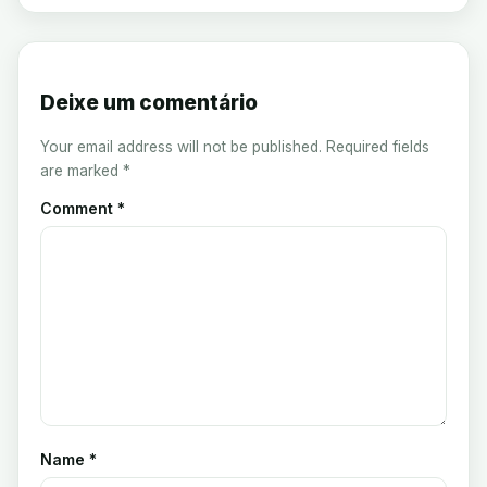
Deixe um comentário
Your email address will not be published.
Required fields
are marked
*
Comment
*
Name
*