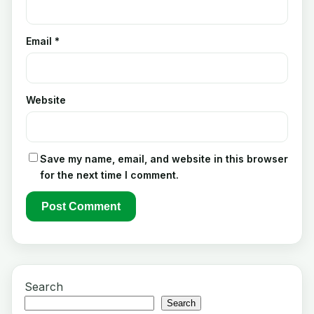
Email
*
Website
Save my name, email, and website in this browser
for the next time I comment.
Search
Search