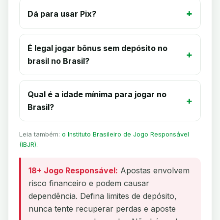
Dá para usar Pix?
É legal jogar bônus sem depósito no
brasil no Brasil?
Qual é a idade mínima para jogar no
Brasil?
Leia também:
o Instituto Brasileiro de Jogo Responsável
(IBJR)
.
18+ Jogo Responsável:
Apostas envolvem
risco financeiro e podem causar
dependência. Defina limites de depósito,
nunca tente recuperar perdas e aposte