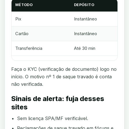
MÉTODO
DEPÓSITO
S
Pix
Instantâneo
3
Cartão
Instantâneo
1
Transferência
Até 30 min
1
Faça o KYC (verificação de documento) logo no
início. O motivo nº 1 de saque travado é conta
não verificada.
Sinais de alerta: fuja desses
sites
Sem licença SPA/MF verificável.
Reclamações de saque travado em fóruns e