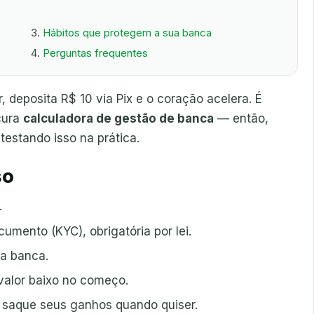
Hábitos que protegem a sua banca
Perguntas frequentes
, deposita R$ 10 via Pix e o coração acelera. É
cura
calculadora de gestão de banca
— então,
testando isso na prática.
so
.
cumento (KYC), obrigatória por lei.
ua banca.
valor baixo no começo.
e saque seus ganhos quando quiser.