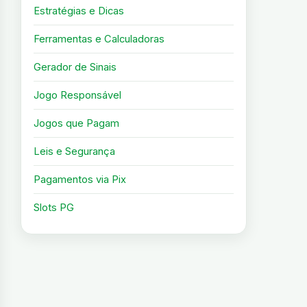
Estratégias e Dicas
Ferramentas e Calculadoras
Gerador de Sinais
Jogo Responsável
Jogos que Pagam
Leis e Segurança
Pagamentos via Pix
Slots PG