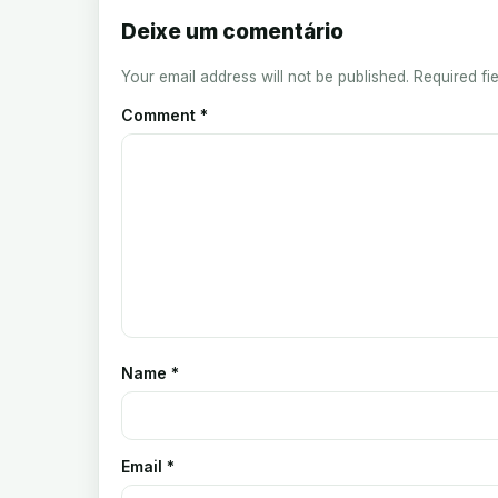
Deixe um comentário
Your email address will not be published.
Required fi
Comment
*
Name
*
Email
*