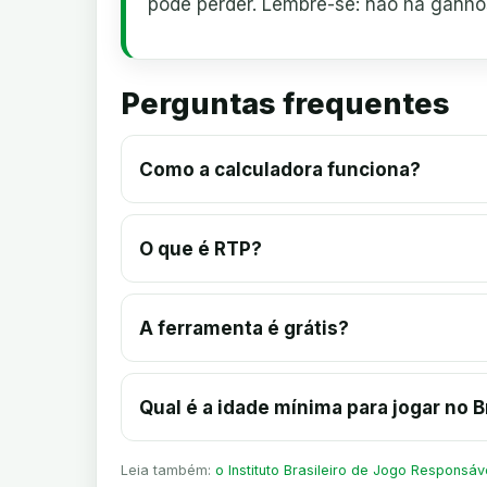
pode perder. Lembre-se: não há ganhos 
Perguntas frequentes
Como a calculadora funciona?
O que é RTP?
A ferramenta é grátis?
Qual é a idade mínima para jogar no B
Leia também:
o Instituto Brasileiro de Jogo Responsáve