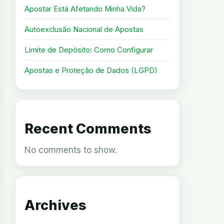
Apostar Está Afetando Minha Vida?
Autoexclusão Nacional de Apostas
Limite de Depósito: Como Configurar
Apostas e Proteção de Dados (LGPD)
Recent Comments
No comments to show.
Archives