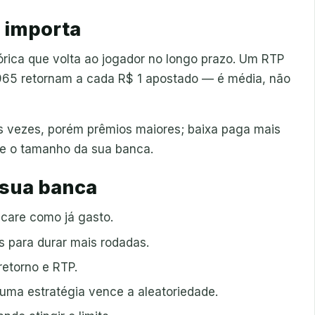
e importa
rica que volta ao jogador no longo prazo. Um RTP
965 retornam a cada R$ 1 apostado — é média, não
nos vezes, porém prêmios maiores; baixa paga mais
me o tamanho da sua banca.
 sua banca
care como já gasto.
 para durar mais rodadas.
retorno e RTP.
uma estratégia vence a aleatoriedade.