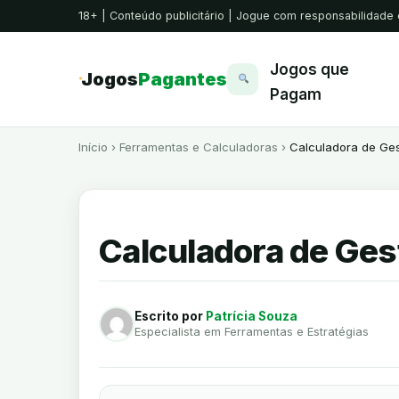
18+ | Conteúdo publicitário | Jogue com responsabilidade
Jogos que
Jogos
Pagantes
Pagam
Início
›
Ferramentas e Calculadoras
›
Calculadora de Ge
Calculadora de Ges
Escrito por
Patrícia Souza
Especialista em Ferramentas e Estratégias