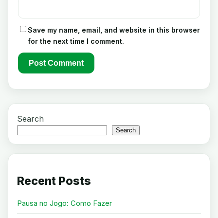
Save my name, email, and website in this browser
for the next time I comment.
Search
Search
Recent Posts
Pausa no Jogo: Como Fazer