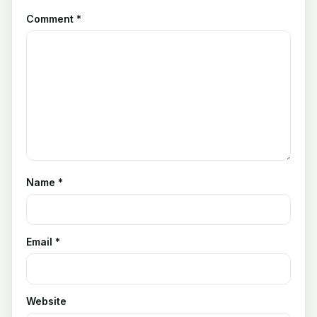
Comment
*
Name
*
Email
*
Website