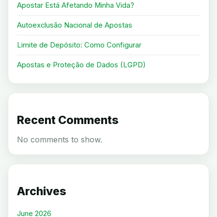
Apostar Está Afetando Minha Vida?
Autoexclusão Nacional de Apostas
Limite de Depósito: Como Configurar
Apostas e Proteção de Dados (LGPD)
Recent Comments
No comments to show.
Archives
June 2026