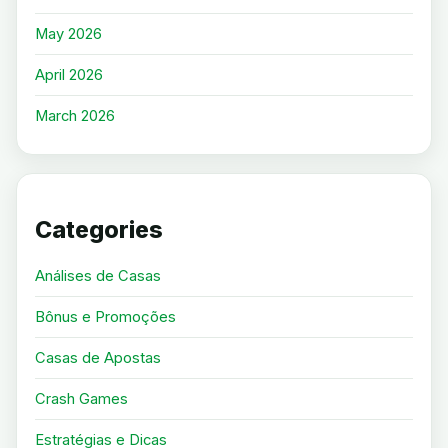
May 2026
April 2026
March 2026
Categories
Análises de Casas
Bônus e Promoções
Casas de Apostas
Crash Games
Estratégias e Dicas