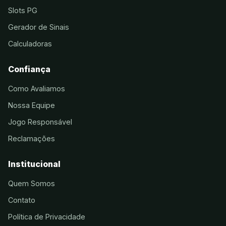
Slots PG
Gerador de Sinais
Calculadoras
Confiança
Como Avaliamos
Nossa Equipe
Jogo Responsável
Reclamações
Institucional
Quem Somos
Contato
Política de Privacidade