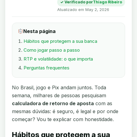
✓ Verificado por
Thiago Ribeiro
Atualizado em May 2, 2026
Nesta página
Hábitos que protegem a sua banca
Como jogar passo a passo
RTP e volatilidade: o que importa
Perguntas frequentes
No Brasil, jogo e Pix andam juntos. Toda
semana, milhares de pessoas pesquisam
calculadora de retorno de aposta
com as
mesmas dúvidas: é seguro, é legal e por onde
começar? Vou te explicar com honestidade.
Hábitos que protegem a sua