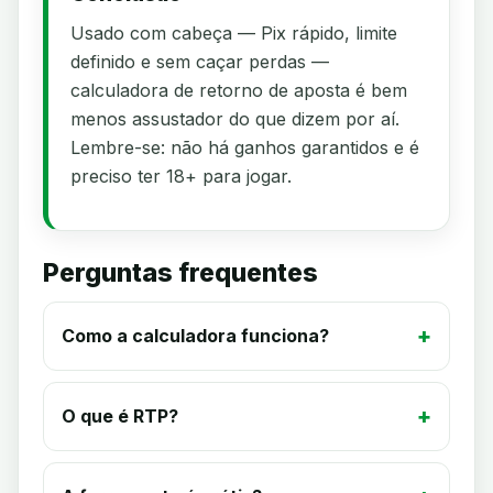
Usado com cabeça — Pix rápido, limite
definido e sem caçar perdas —
calculadora de retorno de aposta é bem
menos assustador do que dizem por aí.
Lembre-se: não há ganhos garantidos e é
preciso ter 18+ para jogar.
Perguntas frequentes
Como a calculadora funciona?
O que é RTP?