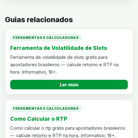
Guias relacionados
FERRAMENTAS E CALCULADORAS
Ferramenta de Volatilidade de Slots
Ferramenta de volatilidade de slots grátis para
apostadores brasileiros — calcule retorno e RTP na
hora. Informativo, 18+.
Ler mais
FERRAMENTAS E CALCULADORAS
Como Calcular o RTP
Como calcular o rtp grátis para apostadores brasileiros
— calcule retorno e RTP na hora. Informativo, 18+.