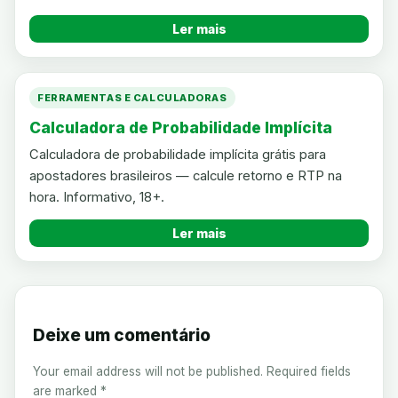
Ler mais
FERRAMENTAS E CALCULADORAS
Calculadora de Probabilidade Implícita
Calculadora de probabilidade implícita grátis para
apostadores brasileiros — calcule retorno e RTP na
hora. Informativo, 18+.
Ler mais
Deixe um comentário
Your email address will not be published.
Required fields
are marked
*