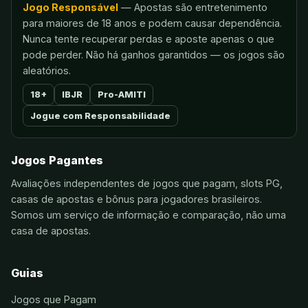
Jogo Responsável
— Apostas são entretenimento
para maiores de 18 anos e podem causar dependência.
Nunca tente recuperar perdas e aposte apenas o que
pode perder. Não há ganhos garantidos — os jogos são
aleatórios.
18+
IBJR
Pro-AMITI
Jogue com Responsabilidade
Jogos Pagantes
Avaliações independentes de jogos que pagam, slots PG,
casas de apostas e bônus para jogadores brasileiros.
Somos um serviço de informação e comparação, não uma
casa de apostas.
Guias
Jogos que Pagam