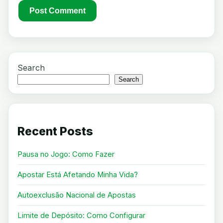
Search
Search
Recent Posts
Pausa no Jogo: Como Fazer
Apostar Está Afetando Minha Vida?
Autoexclusão Nacional de Apostas
Limite de Depósito: Como Configurar