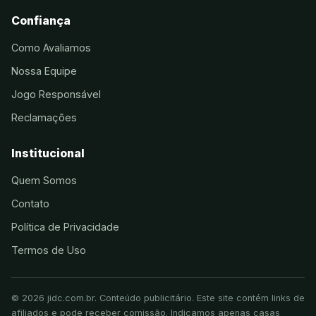
Confiança
Como Avaliamos
Nossa Equipe
Jogo Responsável
Reclamações
Institucional
Quem Somos
Contato
Política de Privacidade
Termos de Uso
© 2026 jidc.com.br. Conteúdo publicitário. Este site contém links de
afiliados e pode receber comissão. Indicamos apenas casas