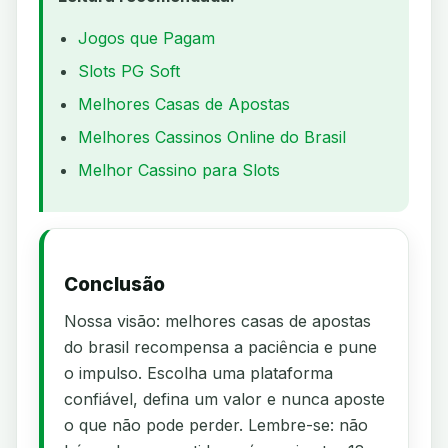
Jogos que Pagam
Slots PG Soft
Melhores Casas de Apostas
Melhores Cassinos Online do Brasil
Melhor Cassino para Slots
Conclusão
Nossa visão: melhores casas de apostas
do brasil recompensa a paciência e pune
o impulso. Escolha uma plataforma
confiável, defina um valor e nunca aposte
o que não pode perder. Lembre-se: não