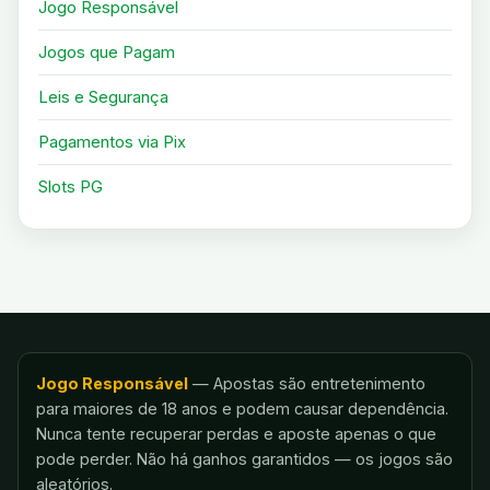
Jogo Responsável
Jogos que Pagam
Leis e Segurança
Pagamentos via Pix
Slots PG
Jogo Responsável
— Apostas são entretenimento
para maiores de 18 anos e podem causar dependência.
Nunca tente recuperar perdas e aposte apenas o que
pode perder. Não há ganhos garantidos — os jogos são
aleatórios.