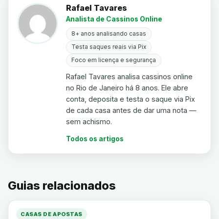
Rafael Tavares
Analista de Cassinos Online
8+ anos analisando casas
Testa saques reais via Pix
Foco em licença e segurança
Rafael Tavares analisa cassinos online
no Rio de Janeiro há 8 anos. Ele abre
conta, deposita e testa o saque via Pix
de cada casa antes de dar uma nota —
sem achismo.
Todos os artigos
Guias relacionados
CASAS DE APOSTAS