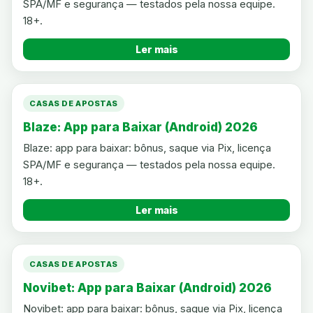
SPA/MF e segurança — testados pela nossa equipe.
18+.
Ler mais
CASAS DE APOSTAS
Blaze: App para Baixar (Android) 2026
Blaze: app para baixar: bônus, saque via Pix, licença
SPA/MF e segurança — testados pela nossa equipe.
18+.
Ler mais
CASAS DE APOSTAS
Novibet: App para Baixar (Android) 2026
Novibet: app para baixar: bônus, saque via Pix, licença