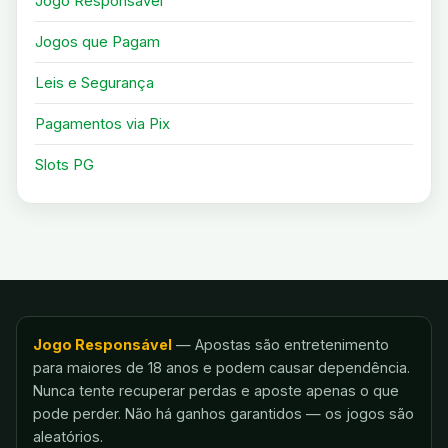
Jogo Responsável
Jogos que Pagam
Leis e Segurança
Pagamentos via Pix
Slots PG
Jogo Responsável
— Apostas são entretenimento
para maiores de 18 anos e podem causar dependência.
Nunca tente recuperar perdas e aposte apenas o que
pode perder. Não há ganhos garantidos — os jogos são
aleatórios.