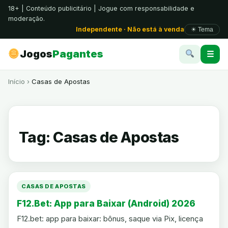
18+ | Conteúdo publicitário | Jogue com responsabilidade e
moderação.
Independente · Não está à venda
☀ Tema
Jogos
Pagantes
☰
Início
›
Casas de Apostas
Tag:
Casas de Apostas
CASAS DE APOSTAS
F12.Bet: App para Baixar (Android) 2026
F12.bet: app para baixar: bônus, saque via Pix, licença