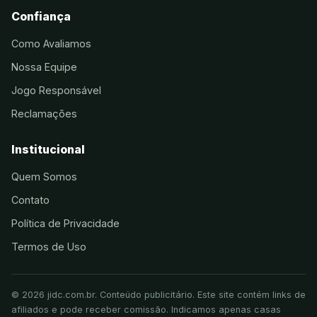
Confiança
Como Avaliamos
Nossa Equipe
Jogo Responsável
Reclamações
Institucional
Quem Somos
Contato
Política de Privacidade
Termos de Uso
© 2026 jidc.com.br. Conteúdo publicitário. Este site contém links de
afiliados e pode receber comissão. Indicamos apenas casas