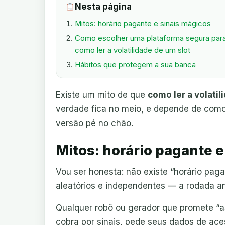
Nesta página
Mitos: horário pagante e sinais mágicos
Como escolher uma plataforma segura par
como ler a volatilidade de um slot
Hábitos que protegem a sua banca
Existe um mito de que
como ler a volatil
verdade fica no meio, e depende de como 
versão pé no chão.
Mitos: horário pagante e
Vou ser honesta: não existe “horário pag
aleatórios e independentes — a rodada ant
Qualquer robô ou gerador que promete “a
cobra por sinais, pede seus dados de a