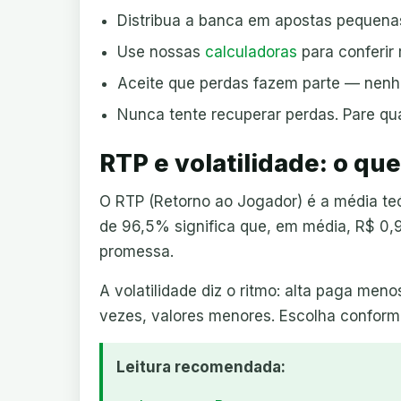
Distribua a banca em apostas pequenas
Use nossas
calculadoras
para conferir 
Aceite que perdas fazem parte — nenh
Nunca tente recuperar perdas. Pare quan
RTP e volatilidade: o qu
O RTP (Retorno ao Jogador) é a média teó
de 96,5% significa que, em média, R$ 0,
promessa.
A volatilidade diz o ritmo: alta paga me
vezes, valores menores. Escolha confor
Leitura recomendada: