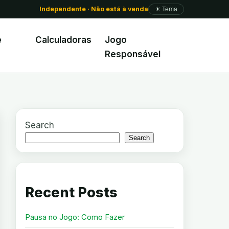
Independente · Não está à venda
☀ Tema
e
Calculadoras
Jogo
Responsável
Search
Search
Recent Posts
Pausa no Jogo: Como Fazer