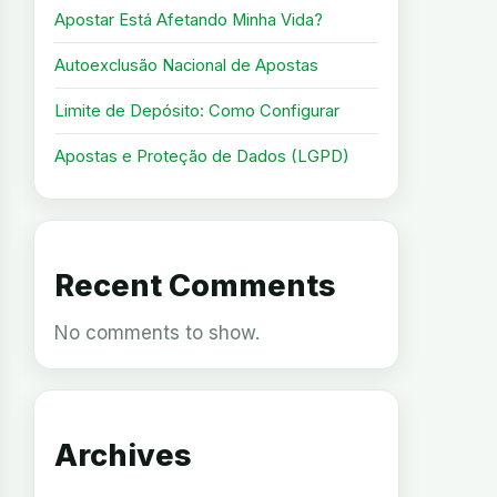
Apostar Está Afetando Minha Vida?
Autoexclusão Nacional de Apostas
Limite de Depósito: Como Configurar
Apostas e Proteção de Dados (LGPD)
Recent Comments
No comments to show.
Archives