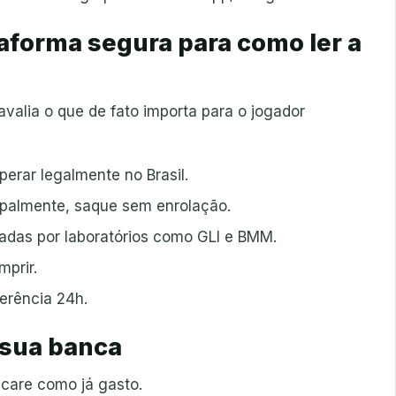
forma segura para como ler a
valia o que de fato importa para o jogador
erar legalmente no Brasil.
ipalmente, saque sem enrolação.
adas por laboratórios como GLI e BMM.
mprir.
erência 24h.
 sua banca
care como já gasto.