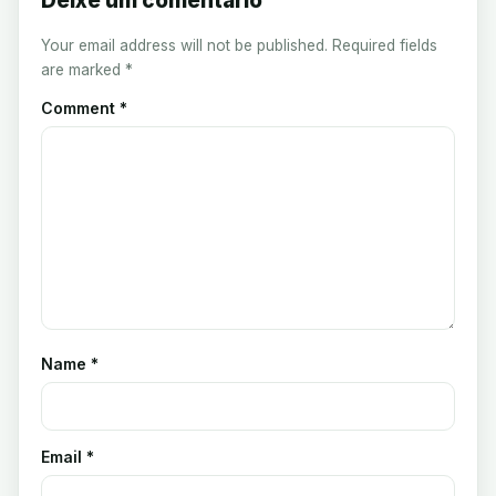
Deixe um comentário
Your email address will not be published.
Required fields
are marked
*
Comment
*
Name
*
Email
*