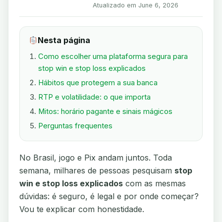
Atualizado em June 6, 2026
Nesta página
Como escolher uma plataforma segura para
stop win e stop loss explicados
Hábitos que protegem a sua banca
RTP e volatilidade: o que importa
Mitos: horário pagante e sinais mágicos
Perguntas frequentes
No Brasil, jogo e Pix andam juntos. Toda
semana, milhares de pessoas pesquisam
stop
win e stop loss explicados
com as mesmas
dúvidas: é seguro, é legal e por onde começar?
Vou te explicar com honestidade.