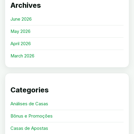
Archives
June 2026
May 2026
April 2026
March 2026
Categories
Análises de Casas
Bônus e Promoções
Casas de Apostas