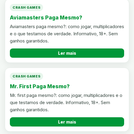
CRASH GAMES
Aviamasters Paga Mesmo?
Aviamasters paga mesmo?: como jogar, multiplicadores
e o que testamos de verdade. Informativo, 18+. Sem
ganhos garantidos.
Ler mais
CRASH GAMES
Mr. First Paga Mesmo?
Mr. first paga mesmo?: como jogar, multiplicadores e o
que testamos de verdade. Informativo, 18+. Sem
ganhos garantidos.
Ler mais