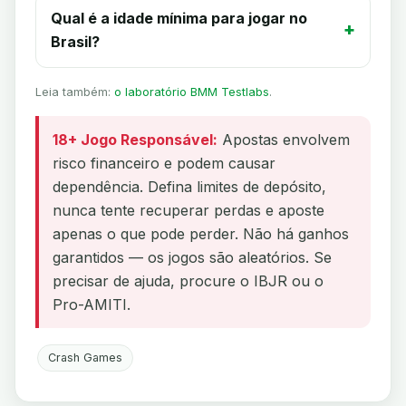
Qual é a idade mínima para jogar no
Brasil?
Leia também:
o laboratório BMM Testlabs
.
18+ Jogo Responsável:
Apostas envolvem
risco financeiro e podem causar
dependência. Defina limites de depósito,
nunca tente recuperar perdas e aposte
apenas o que pode perder. Não há ganhos
garantidos — os jogos são aleatórios. Se
precisar de ajuda, procure o IBJR ou o
Pro-AMITI.
Crash Games