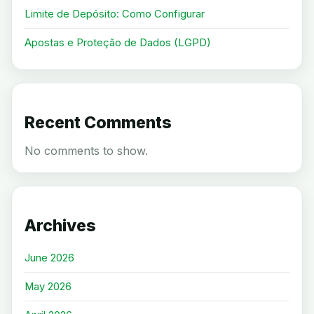
Limite de Depósito: Como Configurar
Apostas e Proteção de Dados (LGPD)
Recent Comments
No comments to show.
Archives
June 2026
May 2026