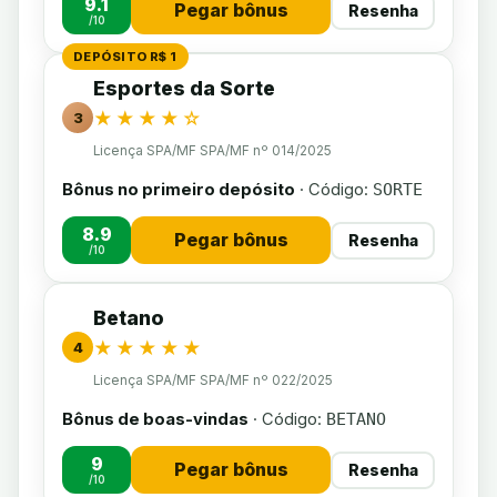
9.1
Pegar bônus
Resenha
/10
DEPÓSITO R$ 1
Esportes da Sorte
★★★★☆
3
Licença SPA/MF SPA/MF nº 014/2025
Bônus no primeiro depósito
· Código:
SORTE
8.9
Pegar bônus
Resenha
/10
Betano
★★★★★
4
Licença SPA/MF SPA/MF nº 022/2025
Bônus de boas-vindas
· Código:
BETANO
9
Pegar bônus
Resenha
/10