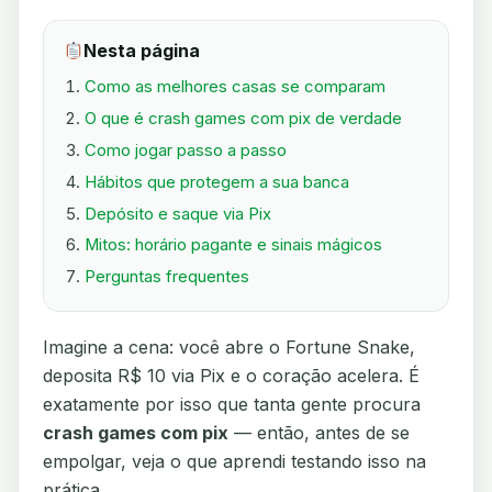
Nesta página
Como as melhores casas se comparam
O que é crash games com pix de verdade
Como jogar passo a passo
Hábitos que protegem a sua banca
Depósito e saque via Pix
Mitos: horário pagante e sinais mágicos
Perguntas frequentes
Imagine a cena: você abre o Fortune Snake,
deposita R$ 10 via Pix e o coração acelera. É
exatamente por isso que tanta gente procura
crash games com pix
— então, antes de se
empolgar, veja o que aprendi testando isso na
prática.