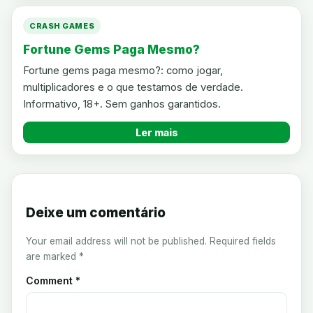
CRASH GAMES
Fortune Gems Paga Mesmo?
Fortune gems paga mesmo?: como jogar,
multiplicadores e o que testamos de verdade.
Informativo, 18+. Sem ganhos garantidos.
Ler mais
Deixe um comentário
Your email address will not be published.
Required fields
are marked
*
Comment
*