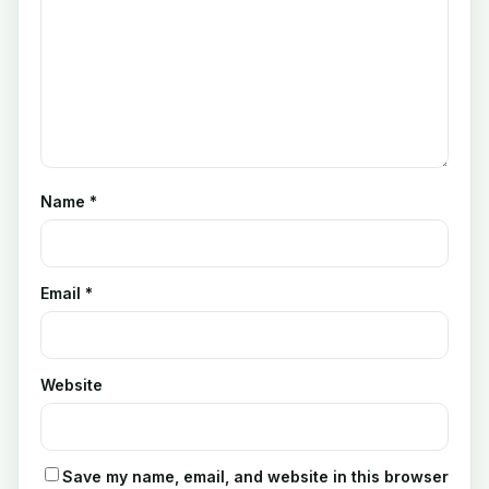
Name
*
Email
*
Website
Save my name, email, and website in this browser