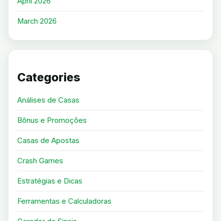
April 2026
March 2026
Categories
Análises de Casas
Bônus e Promoções
Casas de Apostas
Crash Games
Estratégias e Dicas
Ferramentas e Calculadoras