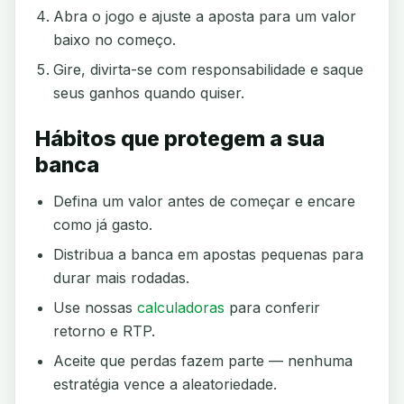
Abra o jogo e ajuste a aposta para um valor
baixo no começo.
Gire, divirta-se com responsabilidade e saque
seus ganhos quando quiser.
Hábitos que protegem a sua
banca
Defina um valor antes de começar e encare
como já gasto.
Distribua a banca em apostas pequenas para
durar mais rodadas.
Use nossas
calculadoras
para conferir
retorno e RTP.
Aceite que perdas fazem parte — nenhuma
estratégia vence a aleatoriedade.