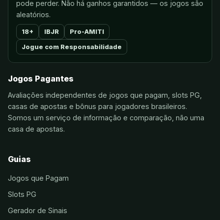
pode perder. Não há ganhos garantidos — os jogos são
aleatórios.
18+
IBJR
Pro-AMITI
Jogue com Responsabilidade
Jogos Pagantes
Avaliações independentes de jogos que pagam, slots PG,
casas de apostas e bônus para jogadores brasileiros.
Somos um serviço de informação e comparação, não uma
casa de apostas.
Guias
Jogos que Pagam
Slots PG
Gerador de Sinais