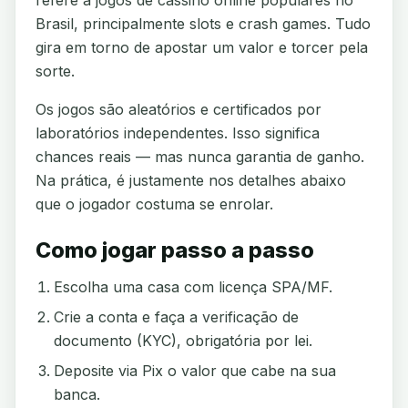
refere a jogos de cassino online populares no
Brasil, principalmente slots e crash games. Tudo
gira em torno de apostar um valor e torcer pela
sorte.
Os jogos são aleatórios e certificados por
laboratórios independentes. Isso significa
chances reais — mas nunca garantia de ganho.
Na prática, é justamente nos detalhes abaixo
que o jogador costuma se enrolar.
Como jogar passo a passo
Escolha uma casa com licença SPA/MF.
Crie a conta e faça a verificação de
documento (KYC), obrigatória por lei.
Deposite via Pix o valor que cabe na sua
banca.