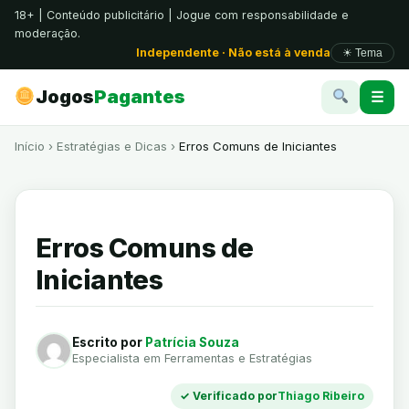
18+ | Conteúdo publicitário | Jogue com responsabilidade e
moderação.
Independente · Não está à venda
☀ Tema
Jogos
Pagantes
☰
Início
›
Estratégias e Dicas
›
Erros Comuns de Iniciantes
Erros Comuns de
Iniciantes
Escrito por
Patrícia Souza
Especialista em Ferramentas e Estratégias
✓ Verificado por
Thiago Ribeiro