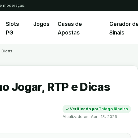
 e moderação.
Slots
Jogos
Casas de
Gerador d
PG
Apostas
Sinais
 Dicas
o Jogar, RTP e Dicas
✓ Verificado por
Thiago Ribeiro
Atualizado em April 13, 2026