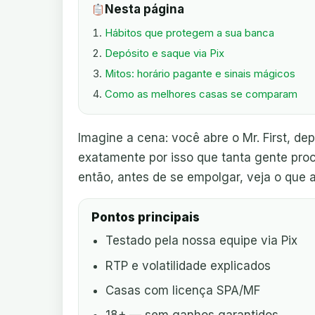
Nesta página
Hábitos que protegem a sua banca
Depósito e saque via Pix
Mitos: horário pagante e sinais mágicos
Como as melhores casas se comparam
Imagine a cena: você abre o Mr. First, dep
exatamente por isso que tanta gente pro
então, antes de se empolgar, veja o que a
Pontos principais
Testado pela nossa equipe via Pix
RTP e volatilidade explicados
Casas com licença SPA/MF
18+ — sem ganhos garantidos