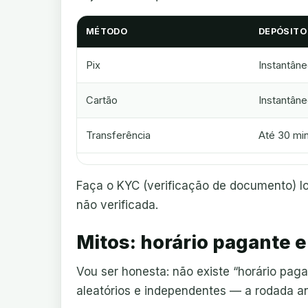
MÉTODO
DEPÓSITO
Pix
Instantân
Cartão
Instantân
Transferência
Até 30 mi
Faça o KYC (verificação de documento) lo
não verificada.
Mitos: horário pagante e
Vou ser honesta: não existe “horário pag
aleatórios e independentes — a rodada ant