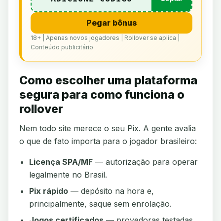
Pegar bônus
18+ | Apenas novos jogadores | Rollover se aplica |
Conteúdo publicitário
Como escolher uma plataforma
segura para como funciona o
rollover
Nem todo site merece o seu Pix. A gente avalia
o que de fato importa para o jogador brasileiro:
Licença SPA/MF
— autorização para operar
legalmente no Brasil.
Pix rápido
— depósito na hora e,
principalmente, saque sem enrolação.
Jogos certificados
— provedoras testadas