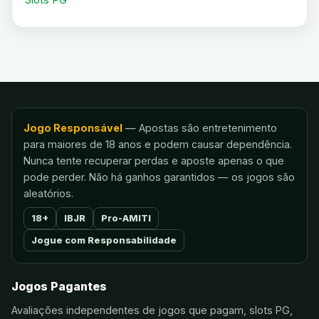
Slots PG
Jogo Responsável
— Apostas são entretenimento
para maiores de 18 anos e podem causar dependência.
Nunca tente recuperar perdas e aposte apenas o que
pode perder. Não há ganhos garantidos — os jogos são
aleatórios.
18+
IBJR
Pro-AMITI
Jogue com Responsabilidade
Jogos Pagantes
Avaliações independentes de jogos que pagam, slots PG,