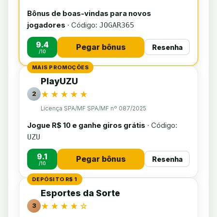
Bônus de boas-vindas para novos
jogadores
· Código:
JOGAR365
9.4
Pegar bônus
Resenha
/10
MAIS PROMOÇÕES
PlayUZU
★★★★★
2
Licença SPA/MF SPA/MF nº 087/2025
Jogue R$ 10 e ganhe giros grátis
· Código:
UZU
9.1
Pegar bônus
Resenha
/10
DEPÓSITO R$ 1
Esportes da Sorte
★★★★☆
3