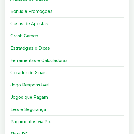
Bônus e Promoções
Casas de Apostas
Crash Games
Estratégias e Dicas
Ferramentas e Calculadoras
Gerador de Sinais
Jogo Responsável
Jogos que Pagam
Leis e Segurança
Pagamentos via Pix