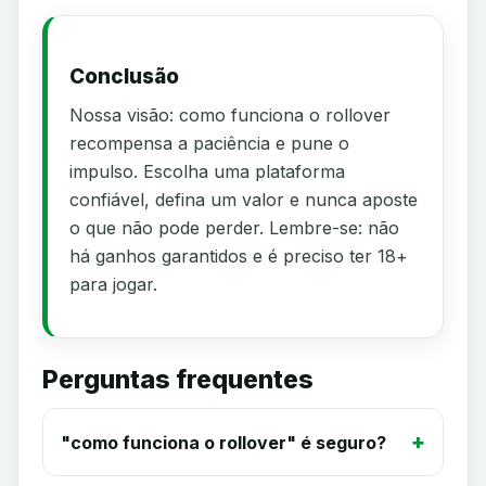
Conclusão
Nossa visão: como funciona o rollover
recompensa a paciência e pune o
impulso. Escolha uma plataforma
confiável, defina um valor e nunca aposte
o que não pode perder. Lembre-se: não
há ganhos garantidos e é preciso ter 18+
para jogar.
Perguntas frequentes
"como funciona o rollover" é seguro?