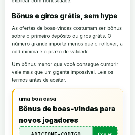
explicar com honestidade.
Bônus e giros grátis, sem hype
As ofertas de boas-vindas costumam ser bônus
sobre o primeiro depósito ou giros grátis. O
número grande importa menos que o rollover, a
odd mínima e o prazo de validade.
Um bônus menor que você consegue cumprir
vale mais que um gigante impossível. Leia os
termos antes de aceitar.
uma boa casa
Bônus de boas-vindas para
novos jogadores
ADICIONE-CODIGO
Copiar