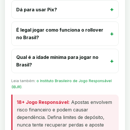
Dá para usar Pix?
É legal jogar como funciona o rollover
no Brasil?
Qual é a idade mínima para jogar no
Brasil?
Leia também:
o Instituto Brasileiro de Jogo Responsável
(IBJR)
.
18+ Jogo Responsável:
Apostas envolvem
risco financeiro e podem causar
dependência. Defina limites de depósito,
nunca tente recuperar perdas e aposte