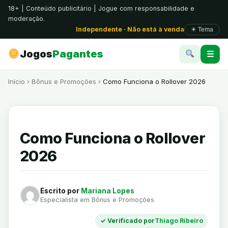
18+ | Conteúdo publicitário | Jogue com responsabilidade e
moderação.
Independente · Não está à venda
☀ Tema
Jogos
Pagantes
☰
Início
›
Bônus e Promoções
›
Como Funciona o Rollover 2026
Como Funciona o Rollover
2026
Escrito por
Mariana Lopes
Especialista em Bônus e Promoções
✓ Verificado por
Thiago Ribeiro