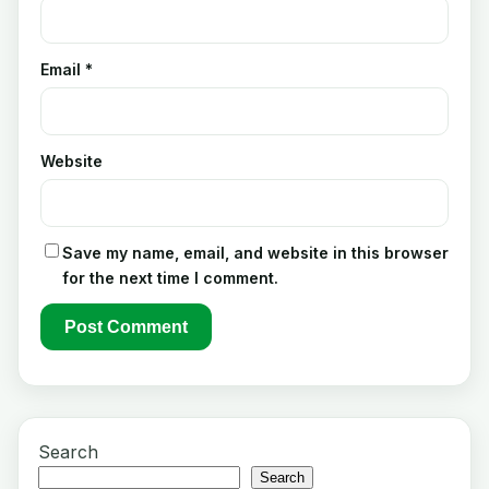
Email
*
Website
Save my name, email, and website in this browser
for the next time I comment.
Search
Search