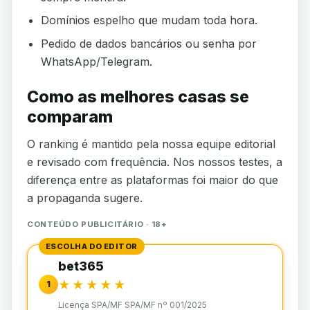
Domínios espelho que mudam toda hora.
Pedido de dados bancários ou senha por
WhatsApp/Telegram.
Como as melhores casas se
comparam
O ranking é mantido pela nossa equipe editorial
e revisado com frequência. Nos nossos testes, a
diferença entre as plataformas foi maior do que
a propaganda sugere.
CONTEÚDO PUBLICITÁRIO · 18+
ESCOLHA DO EDITOR
bet365
★★★★★
1
Licença SPA/MF SPA/MF nº 001/2025