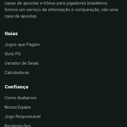
casas de apostas e bônus para jogadores brasileiros.
Somos um serviço de informação e comparação, não uma
casa de apostas.
Guias
Jogos que Pagam
Slots PG
Gerador de Sinais
Calculadoras
Confiança
Como Avaliamos
Nossa Equipe
Jogo Responsável
Reclamações