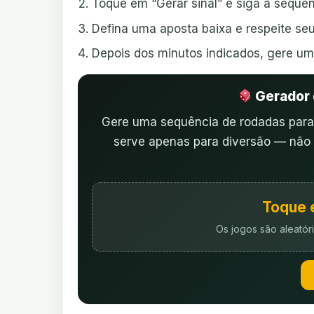
Toque em “Gerar sinal” e siga a sequên
Defina uma aposta baixa e respeite seu 
Depois dos minutos indicados, gere um 
Gerador 
Gere uma sequência de rodadas para s
serve apenas para diversão — não
Toque 
Os jogos são aleatór