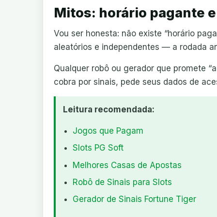
Mitos: horário pagante e
Vou ser honesta: não existe “horário pag
aleatórios e independentes — a rodada ant
Qualquer robô ou gerador que promete “a
cobra por sinais, pede seus dados de a
Leitura recomendada:
Jogos que Pagam
Slots PG Soft
Melhores Casas de Apostas
Robô de Sinais para Slots
Gerador de Sinais Fortune Tiger