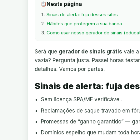
Nesta página
Sinais de alerta: fuja desses sites
Hábitos que protegem a sua banca
Como usar nosso gerador de sinais (educat
Será que
gerador de sinais grátis
vale a
vazia? Pergunta justa. Passei horas test
detalhes. Vamos por partes.
Sinais de alerta: fuja de
Sem licença SPA/MF verificável.
Reclamações de saque travado em fóru
Promessas de “ganho garantido” — gar
Domínios espelho que mudam toda hor