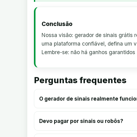
Conclusão
Nossa visão: gerador de sinais grátis
uma plataforma confiável, defina um v
Lembre-se: não há ganhos garantidos e
Perguntas frequentes
O gerador de sinais realmente funci
Devo pagar por sinais ou robôs?