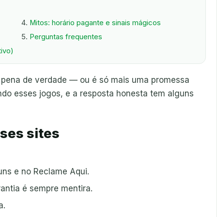
Mitos: horário pagante e sinais mágicos
Perguntas frequentes
ivo)
 pena de verdade — ou é só mais uma promessa
ando esses jogos, e a resposta honesta tem alguns
sses sites
ns e no Reclame Aqui.
antia é sempre mentira.
a.