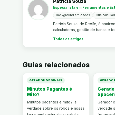
Patrícia Souza
Especialista em Ferramentas e Es
Background em dados
Cria calcula
Patrícia Souza, de Recife, é apaixo
calculadoras, gestão de banca e fe
Todos os artigos
Guias relacionados
GERADOR DE SINAIS
GERADOR
Minutos Pagantes é
Gerador
Mito?
Space
Minutos pagantes é mito?: a
Gerador d
verdade sobre os robôs e nossa
verdade s
ferramenta educativa gratuita.
ferramenta