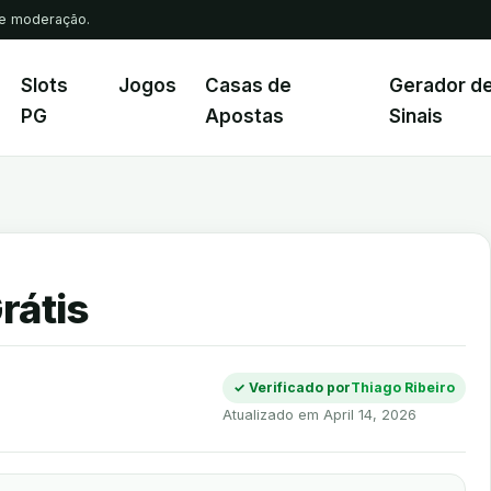
 e moderação.
Slots
Jogos
Casas de
Gerador d
PG
Apostas
Sinais
rátis
✓ Verificado por
Thiago Ribeiro
Atualizado em April 14, 2026