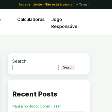
Independente · Não está à venda
☀ Tema
e
Calculadoras
Jogo
Responsável
Search
Search
Recent Posts
Pausa no Jogo: Como Fazer