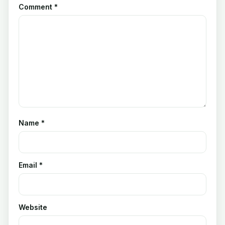
Comment
*
Name
*
Email
*
Website