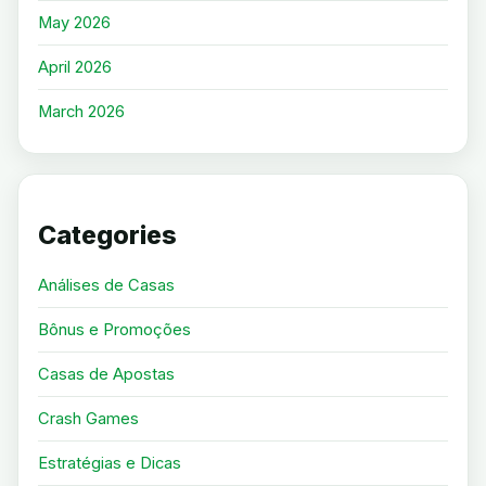
May 2026
April 2026
March 2026
Categories
Análises de Casas
Bônus e Promoções
Casas de Apostas
Crash Games
Estratégias e Dicas