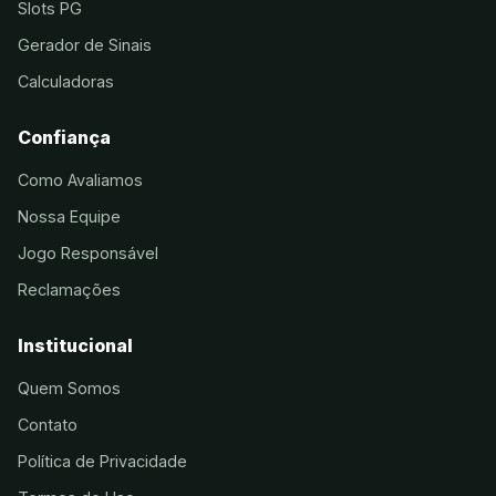
Slots PG
Gerador de Sinais
Calculadoras
Confiança
Como Avaliamos
Nossa Equipe
Jogo Responsável
Reclamações
Institucional
Quem Somos
Contato
Política de Privacidade