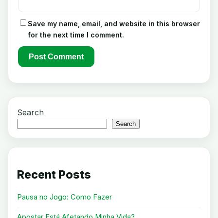
Save my name, email, and website in this browser
for the next time I comment.
Search
Search
Recent Posts
Pausa no Jogo: Como Fazer
Apostar Está Afetando Minha Vida?