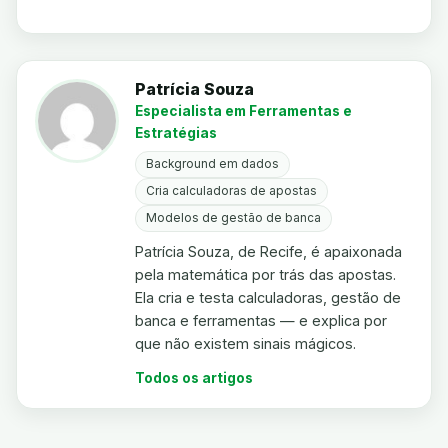
Patrícia Souza
Especialista em Ferramentas e
Estratégias
Background em dados
Cria calculadoras de apostas
Modelos de gestão de banca
Patrícia Souza, de Recife, é apaixonada
pela matemática por trás das apostas.
Ela cria e testa calculadoras, gestão de
banca e ferramentas — e explica por
que não existem sinais mágicos.
Todos os artigos